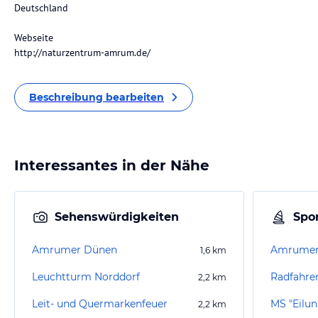
Deutschland
Webseite
http://naturzentrum-amrum.de/
Beschreibung bearbeiten
Interessantes in der Nähe
Sehenswürdigkeiten
Spor
Amrumer Dünen
Amrumer 
1,6
km
Leuchtturm Norddorf
Radfahre
2,2
km
Leit- und Quermarkenfeuer
MS "Eilun
2,2
km