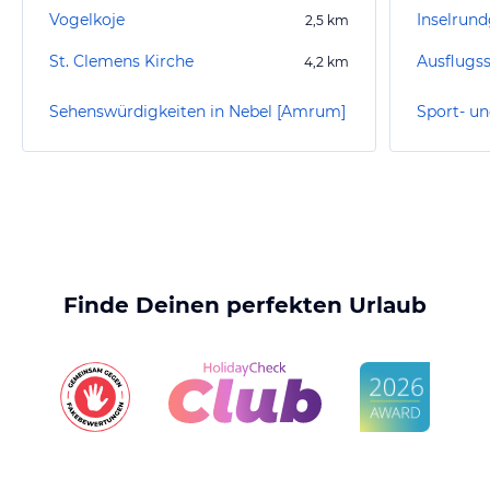
Vogelkoje
Inselrun
2,5
km
St. Clemens Kirche
Ausflugss
4,2
km
Sehenswürdigkeiten in Nebel [Amrum]
Finde Deinen perfekten Urlaub