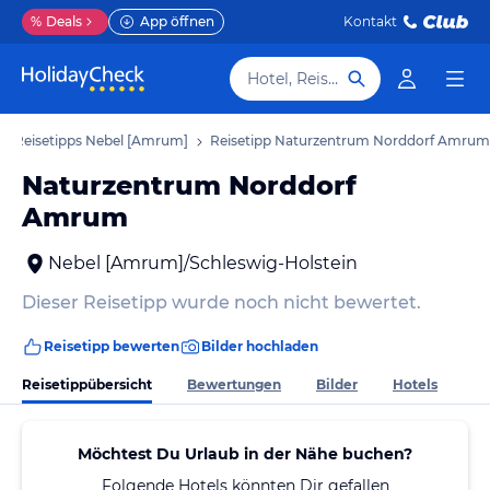
%
Deals
App öffnen
Kontakt
Hotel, Reiseziel
Reisetipps Nebel [Amrum]
Reisetipp Naturzentrum Norddorf Amrum
Naturzentrum Norddorf
Amrum
Nebel [Amrum]/Schleswig-Holstein
Dieser Reisetipp wurde noch nicht bewertet.
Reisetipp bewerten
Bilder hochladen
Reisetippübersicht
Bewertungen
Bilder
Hotels
Möchtest Du Urlaub in der Nähe buchen?
Folgende Hotels könnten Dir gefallen