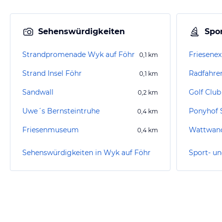
Sehenswürdigkeiten
Spor
Strandpromenade Wyk auf Föhr
Friesenex
0,1
km
Strand Insel Föhr
Radfahre
0,1
km
Sandwall
Golf Club
0,2
km
Uwe´s Bernsteintruhe
Ponyhof 
0,4
km
Friesenmuseum
Wattwand
0,4
km
Sehenswürdigkeiten in Wyk auf Föhr