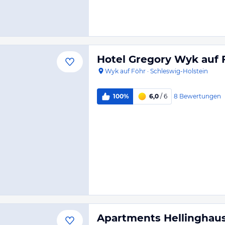
Hotel Gregory Wyk auf 
Wyk auf Föhr
·
Schleswig-Holstein
8
Bewertungen
100%
6,0
/ 6
Apartments Hellinghau