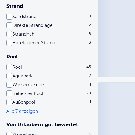
Strand
Sandstrand
8
Direkte Strandlage
2
Strandnah
9
Hoteleigener Strand
3
Pool
Pool
45
Aquapark
2
Wasserrutsche
1
Beheizter Pool
28
Außenpool
1
Alle 7 anzeigen
Von Urlaubern gut bewertet
4