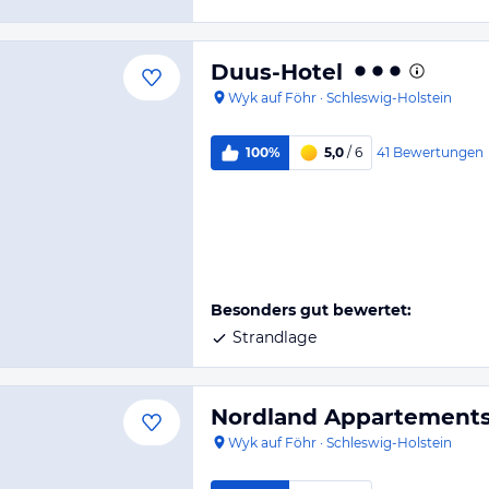
Duus-Hotel
Wyk auf Föhr
·
Schleswig-Holstein
41
Bewertungen
100%
5,0
/ 6
Besonders gut bewertet:
Strandlage
Nordland Appartement
Wyk auf Föhr
·
Schleswig-Holstein