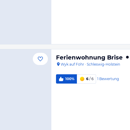
Ferienwohnung Brise
Wyk auf Föhr
·
Schleswig-Holstein
1
Bewertung
100%
6
/ 6