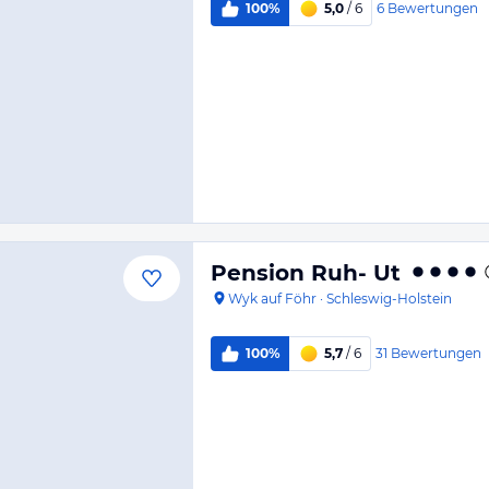
6
Bewertungen
100%
5,0
/ 6
Pension Ruh- Ut
Wyk auf Föhr
·
Schleswig-Holstein
31
Bewertungen
100%
5,7
/ 6