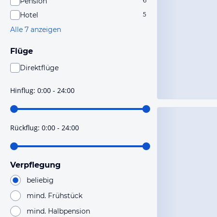
Pension
6
Hotel
5
Alle 7 anzeigen
Flüge
Direktflüge
Du findest mit dieser Einstellung Flüge, die mit sehr
hoher Wahrscheinlichkeit Direktflüge sind. Bitte
Hinflug
:
0:00 - 24:00
prüfe vor der Buchung noch einmal die Flugdetails.
Rückflug
:
0:00 - 24:00
Verpflegung
beliebig
mind. Frühstück
mind. Halbpension