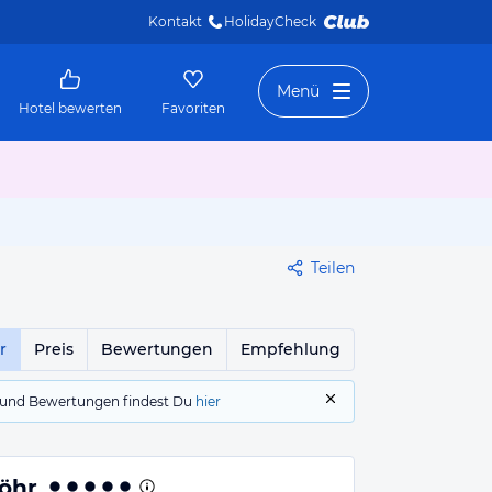
Kontakt
HolidayCheck 
Menü
Hotel bewerten
Favoriten
Teilen
r
Preis
Bewertungen
Empfehlung
gs und Bewertungen findest Du
hier
öhr