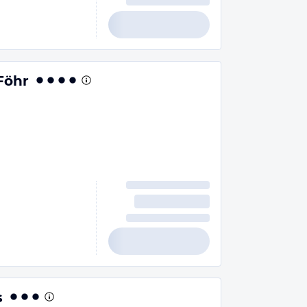
Föhr
s