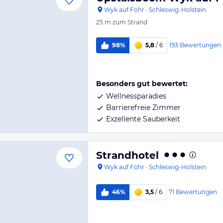
Wyk auf Föhr
·
Schleswig-Holstein
25 m
zum Strand
193
Bewertungen
98%
5,8
/ 6
Besonders gut bewertet:
Wellnessparadies
Barrierefreie Zimmer
Exzellente Sauberkeit
Strandhotel
Wyk auf Föhr
·
Schleswig-Holstein
71
Bewertungen
46%
3,5
/ 6