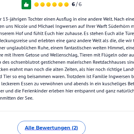
6
/ 6
 13-jährigen Tochter einen Ausflug in eine andere Welt. Nach eine
en uns Nicole und Michael Ingwersen auf Ihrer Warft Süderhörn m
nserem Hof und fühlt Euch hier zuhause. Es stehen Euch alle Türe
eckungsreise und erlebten eine ganz andere Welt als die, die wir
ner unglaublichen Ruhe, einem fantastischen weiten Himmel, einem
ee mit Ihrem Getose und Wellenschlag, Tieren mit Flügeln oder au
alb des ochsenblutrot gestichenen malerischen Reetdachhauses si
cken erahnt man noch die alten Zeiten, als hier noch richtige Land
 Tier so eng beisammen waren. Trotzdem ist Familie Ingwersen 
t leckerem Essen zu verwöhnen und abends in ein kuscheliges Bett
nder und die Ferienkinder erleben hier entspannt und ganz natürlic
nmitten der See.
Alle Bewertungen (2)