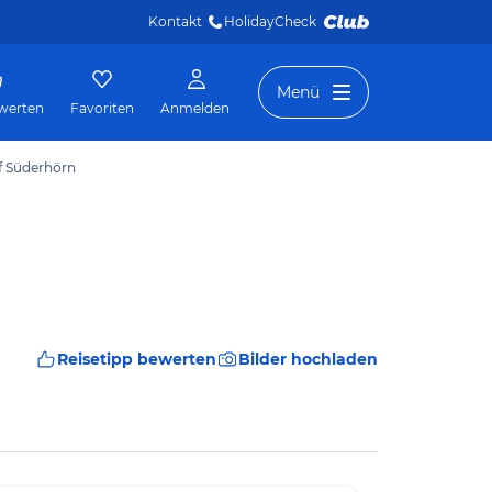
Kontakt
HolidayCheck 
Menü
werten
Favoriten
Anmelden
f Süderhörn
Reisetipp bewerten
Bilder hochladen