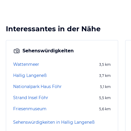
Interessantes in der Nähe
Sehenswürdigkeiten
Wattenmeer
3,5
km
Hallig Langeneß
3,7
km
Nationalpark Haus Föhr
5,1
km
Strand Insel Föhr
5,5
km
Friesenmuseum
5,6
km
Sehenswürdigkeiten in Hallig Langeneß