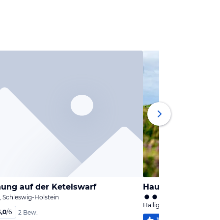
ung auf der Ketelswarf
Haus Süderkamp
, Schleswig-Holstein
Hallig Langeneß, Schleswi
6,0
/
6
2 Bew.
100
%
6,0
/
6