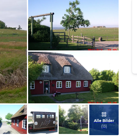
Bild melden
von Christiane
Bild melden
von Christiane
Alle Bilder
(
13
)