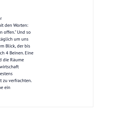
r
it den Worten:
n offen." Und so
 täglich um uns
 Blick, der bis
ch 4 Beinen. Eine
nd die Räume
wirtschaft
bestens
 zu verfrachten.
he ein