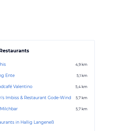
Restaurants
his
4,9
km
ng Ente
5,1
km
ndcafé Valentino
5,4
km
n's Imbiss & Restaurant Gode-Wind
5,7
km
 Milchbar
5,7
km
aurants in Hallig Langeneß