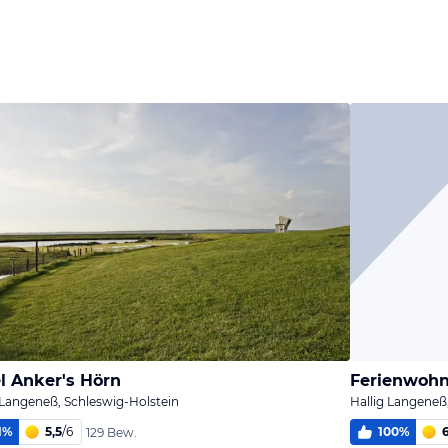
Bild
Bild
Bild
melden
melden
melden
von Christiane
von Christiane
von Christiane
l Anker's Hörn
Ferienwohn
 Langeneß, Schleswig-Holstein
Hallig Langeneß
1
%
5,5
/
6
100
%
129 Bew.