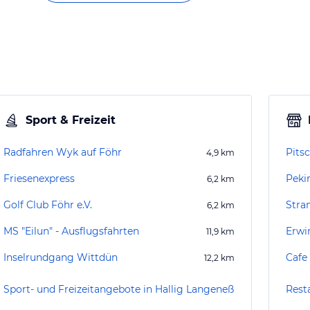
Sport & Freizeit
Radfahren Wyk auf Föhr
Pitsc
4,9
km
Friesenexpress
Peki
6,2
km
Golf Club Föhr e.V.
Stra
6,2
km
MS "Eilun" - Ausflugsfahrten
Erwi
11,9
km
Inselrundgang Wittdün
Cafe
12,2
km
Sport- und Freizeitangebote in Hallig Langeneß
Rest