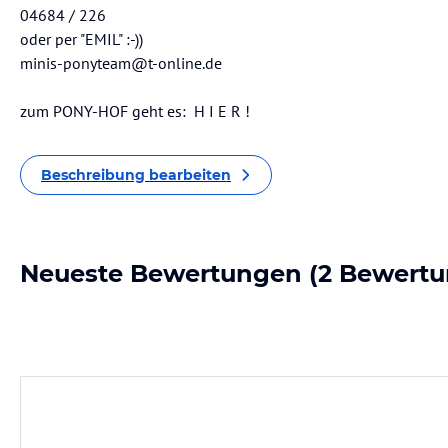
04684 / 226
oder per "EMIL" :-))
minis-ponyteam@t-online.de
zum PONY-HOF geht es: H I E R !
Beschreibung bearbeiten
Neueste Bewertungen
(2 Bewertu