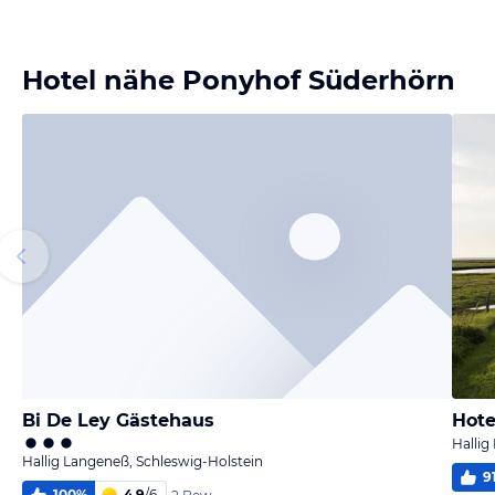
Bild
Bild
Bild
Bild
melden
melden
melden
melden
von Christiane
von Christiane
von Christiane
von Christiane
Hotel nähe Ponyhof Süderhörn
Bi De Ley Gästehaus
Hote
Hallig
Hallig Langeneß, Schleswig-Holstein
9
100
%
4,9
/
6