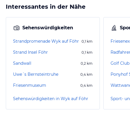
Interessantes in der Nähe
Sehenswürdigkeiten
Spor
Strandpromenade Wyk auf Föhr
Friesenex
0,1
km
Strand Insel Föhr
Radfahre
0,1
km
Sandwall
Golf Club
0,2
km
Uwe´s Bernsteintruhe
Ponyhof 
0,4
km
Friesenmuseum
Wattwand
0,4
km
Sehenswürdigkeiten in Wyk auf Föhr