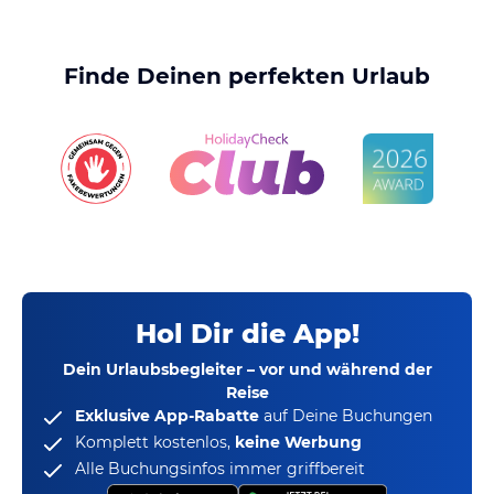
Finde Deinen perfekten Urlaub
Hol Dir die App!
Dein Urlaubsbegleiter – vor und während der
Reise
Exklusive App-Rabatte
auf Deine Buchungen
Komplett kostenlos,
keine Werbung
Alle Buchungsinfos immer griffbereit