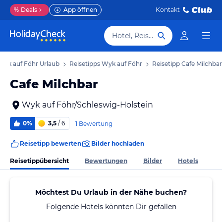
%
Deals
App öffnen
Kontakt
Hotel, Reiseziel
Wyk auf Föhr Urlaub
Reisetipps Wyk auf Föhr
Reisetipp Cafe Milchbar
Cafe Milchbar
Wyk auf Föhr/Schleswig-Holstein
0%
3,5
/ 6
1 Bewertung
Reisetipp bewerten
Bilder hochladen
Reisetippübersicht
Bewertungen
Bilder
Hotels
Möchtest Du Urlaub in der Nähe buchen?
Folgende Hotels könnten Dir gefallen