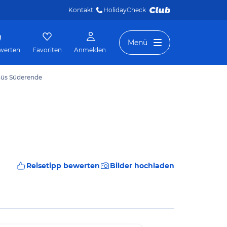
Kontakt
HolidayCheck 
Menü
werten
Favoriten
Anmelden
hüs Süderende
Reisetipp bewerten
Bilder hochladen