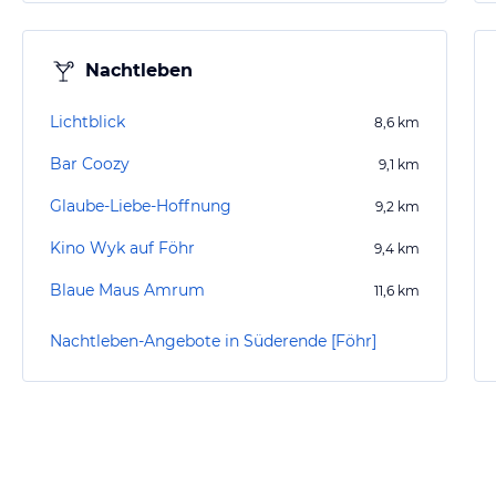
Nachtleben
Lichtblick
8,6
km
Bar Coozy
9,1
km
Glaube-Liebe-Hoffnung
9,2
km
Kino Wyk auf Föhr
9,4
km
Blaue Maus Amrum
11,6
km
Nachtleben-Angebote in Süderende [Föhr]