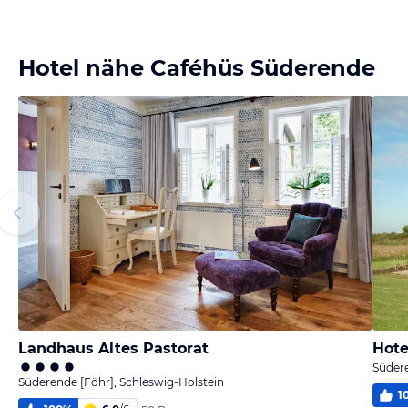
Hotel nähe Caféhüs Süderende
Landhaus Altes Pastorat
Hote
Südere
Süderende [Föhr], Schleswig-Holstein
1