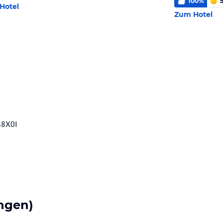
100
%
5
Hotel
Zum Hotel
S8X0I
ngen)