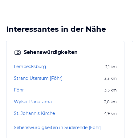
Interessantes in der Nähe
Sehenswürdigkeiten
Lembecksburg
2,1
km
Strand Utersum [Föhr]
3,3
km
Föhr
3,5
km
Wyker Panorama
3,8
km
St. Johannis Kirche
4,9
km
Sehenswürdigkeiten in Süderende [Föhr]