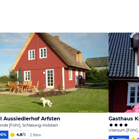
l Aussiedlerhof Arfsten
Gasthaus 
nde [Föhr], Schleswig-Holstein
Utersum [Föhr],
00
%
4,8
/
6
2 Bew.