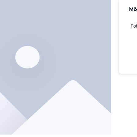
Mö
Fo