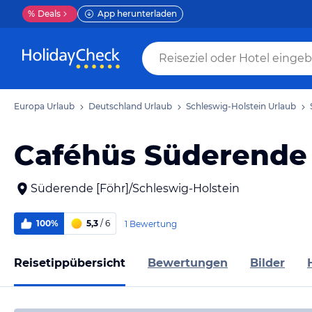
%
Deals
App herunterladen
Europa Urlaub
Deutschland Urlaub
Schleswig-Holstein Urlaub
Caféhüs Süderende
Süderende [Föhr]/Schleswig-Holstein
100%
5,3
/ 6
1 Bewertung
Reisetippübersicht
Bewertungen
Bilder