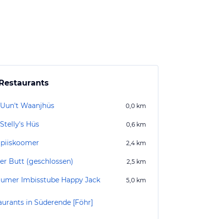
Restaurants
 Uun't Waanjhüs
0,0
km
Stelly's Hüs
0,6
km
Spiiskoomer
2,4
km
ner Butt (geschlossen)
2,5
km
lumer Imbisstube Happy Jack
5,0
km
aurants in Süderende [Föhr]