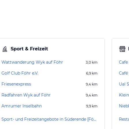
Sport & Freizeit
Wattwanderung Wyk auf Föhr
Cafe
3,0
km
Golf Club Föhr e.V.
Café 
6,9
km
Friesenexpress
Ual 
9,4
km
Radfahren Wyk auf Föhr
Klei
9,4
km
Amrumer Inselbahn
Nieb
9,9
km
Sport- und Freizeitangebote in Süderende [Föhr]
Rest