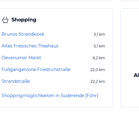
Shopping
Brunos Strandkiosk
3,1
km
Altes friesisches Theehaus
5,1
km
Oevenumer Markt
6,2
km
Fußgängerzone Friedrichstraße
22,0
km
A
Strandstraße
22,2
km
Shoppingmöglichkeiten in Süderende [Föhr]