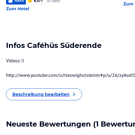
100
%
6,0
/
6
50 Bew.
Zum 
Zum Hotel
Infos Caféhüs Süderende
Videos !!
http://www.youtube.com/schleswigholsteintv#p/u/26/zyAodi
Beschreibung bearbeiten
Neueste Bewertungen
(1 Bewertu