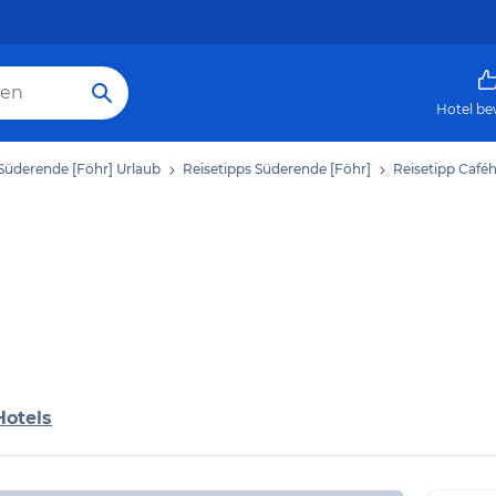
Hotel be
Süderende [Föhr] Urlaub
Reisetipps Süderende [Föhr]
Reisetipp Café
Hotels