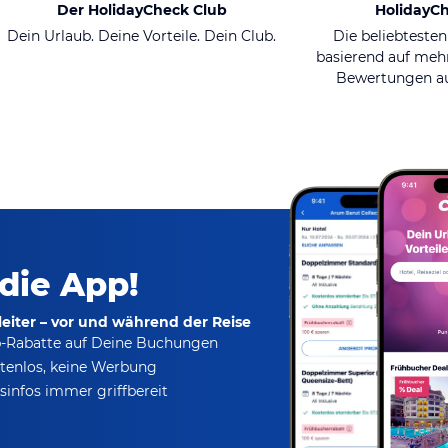
Der HolidayCheck Club
HolidayC
Dein Urlaub. Deine Vorteile. Dein Club.
Die beliebtesten
basierend auf mehr
Bewertungen au
 die App!
eiter – vor und während der Reise
p-Rabatte
auf Deine Buchungen
tenlos,
keine Werbung
infos immer griffbereit