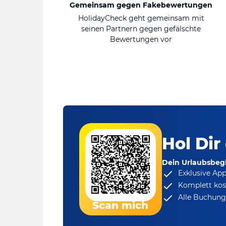
Gemeinsam gegen Fakebewertungen
HolidayCheck geht gemeinsam mit
seinen Partnern gegen gefälschte
Bewertungen vor
Hol Dir
Dein Urlaubsbegl
Exklusive Ap
Komplett kos
Alle Buchungs
Scan mich