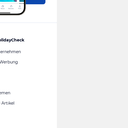
olidayCheck
ternehmen
 Werbung
hemen
 Artikel