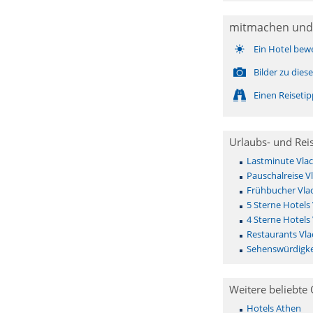
mitmachen und
Ein Hotel bew
Bilder zu die
Einen Reiseti
Urlaubs- und Rei
Lastminute Vla
Pauschalreise V
Frühbucher Vla
5 Sterne Hotels
4 Sterne Hotels
Restaurants Vla
Sehenswürdigke
Weitere beliebte 
Hotels Athen