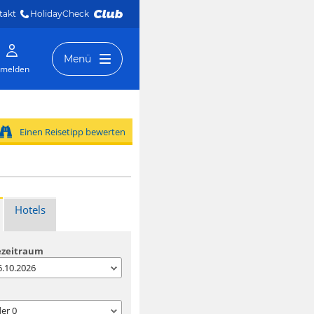
takt
HolidayCheck 
Menü
melden
Einen Reisetipp bewerten
Hotels
ezeitraum
06.10.2026
der
0