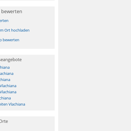
 bewerten
erten
sem Ort hochladen
pp bewerten
seangebote
chiana
lachiana
chiana
 Vlachiana
 Vlachiana
chiana
iten Vlachiana
Orte