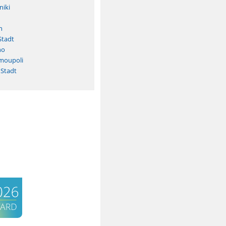
niki
n
Stadt
no
rmoupoli
 Stadt