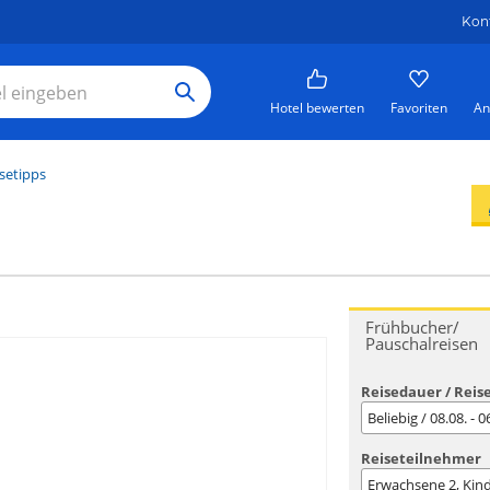
Kon
Hotel bewerten
Favoriten
An
setipps
Frühbucher/
Pauschalreisen
Reisedauer / Reis
Beliebig / 08.08. - 
Reiseteilnehmer
Erwachsene
2
, Kin