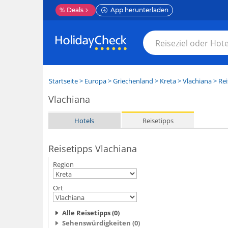
%
Deals
App herunterladen
Startseite
>
Europa
>
Griechenland
>
Kreta
>
Vlachiana
> Rei
Vlachiana
Hotels
Reisetipps
Reisetipps Vlachiana
Region
Ort
Alle Reisetipps (0)
Sehenswürdigkeiten (0)