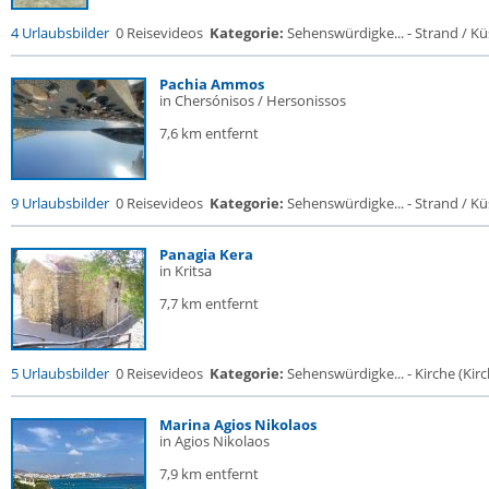
4 Urlaubsbilder
0 Reisevideos
Kategorie:
Sehenswürdigke... - Strand / Küs
Pachia Ammos
in Chersónisos / Hersonissos
7,6 km entfernt
9 Urlaubsbilder
0 Reisevideos
Kategorie:
Sehenswürdigke... - Strand / Küs
Panagia Kera
in Kritsa
7,7 km entfernt
5 Urlaubsbilder
0 Reisevideos
Kategorie:
Sehenswürdigke... - Kirche (Kirch
Marina Agios Nikolaos
in Agios Nikolaos
7,9 km entfernt