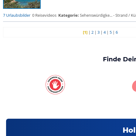
7 Urlaubsbilder
0 Reisevideos
Kategorie:
Sehenswürdigke... - Strand / Küs
[1]
|
2
|
3
|
4
|
5
|
6
Finde Dei
Hol