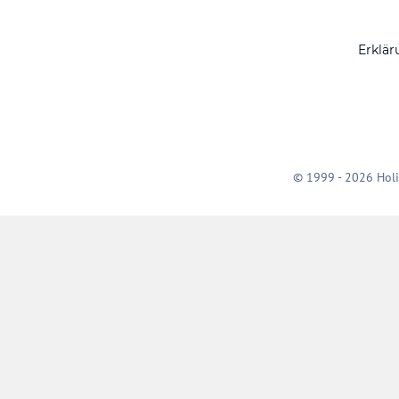
Erklär
© 1999 - 2026 Holi