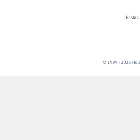
Erklär
© 1999 - 2026 Holi