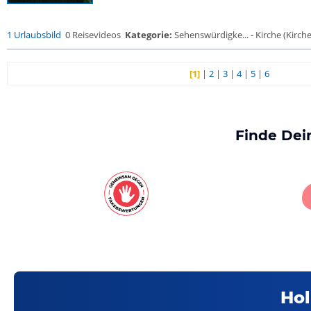
1 Urlaubsbild
0 Reisevideos
Kategorie:
Sehenswürdigke... - Kirche (Kirche.
[1]
|
2
|
3
|
4
|
5
|
6
Finde Dei
Hol