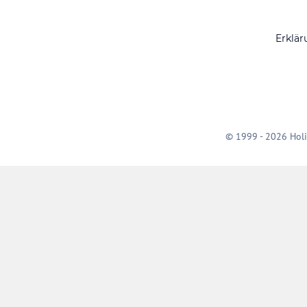
Erklär
© 1999 - 2026 Holi