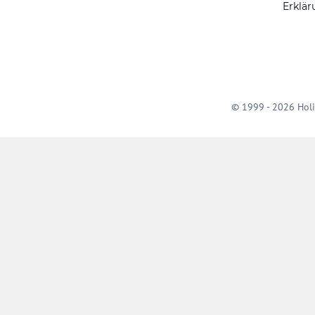
Erklär
© 1999 - 2026 Holi