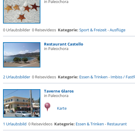
in Paleochora
0 Urlaubsbilder
0 Reisevideos
Kategorie:
Sport & Freizeit
-
Ausflüge
Restaurant Castello
in Paleochora
2 Urlaubsbilder
0 Reisevideos
Kategorie:
Essen & Trinken
-
Imbiss / Fast
Taverne Glaros
in Paleochora
Karte
1 Urlaubsbild
0 Reisevideos
Kategorie:
Essen & Trinken
-
Restaurant