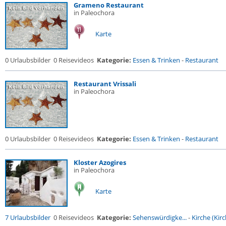
Grameno Restaurant
in Paleochora
Karte
0 Urlaubsbilder
0 Reisevideos
Kategorie:
Essen & Trinken
-
Restaurant
Restaurant Vrissali
in Paleochora
0 Urlaubsbilder
0 Reisevideos
Kategorie:
Essen & Trinken
-
Restaurant
Kloster Azogires
in Paleochora
Karte
7 Urlaubsbilder
0 Reisevideos
Kategorie:
Sehenswürdigke...
-
Kirche (Kirc