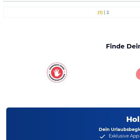
[1]
|
2
Finde Dei
Hol
Dein Urlaubsbegle
Exklusive App