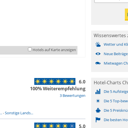
Wissenswertes 
Wetter und Kl
Hotels auf Karte anzeigen
Neue Beiträge
Mietwagen Ch
6.0
Hotel-Charts Ch
100% Weiterempfehlung
Die 5 Aufsteig
3 Bewertungen
Die 5 Top-bew
Die 5 Preisknü
..
-
Sonstige Lands...
Die besten Ho
5.0