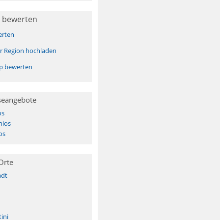
 bewerten
erten
er Region hochladen
pp bewerten
seangebote
os
hios
os
Orte
adt
ini