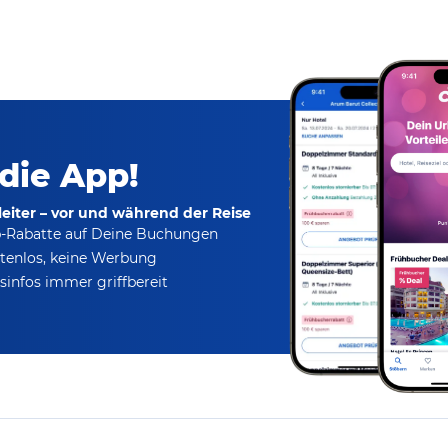
 die App!
eiter – vor und während der Reise
p-Rabatte
auf Deine Buchungen
tenlos,
keine Werbung
infos immer griffbereit