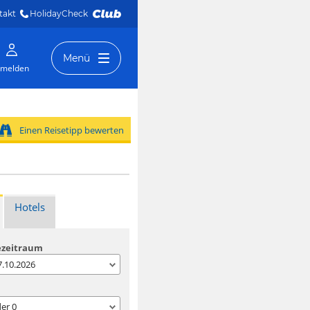
takt
HolidayCheck 
Menü
melden
Einen Reisetipp bewerten
Hotels
ezeitraum
07.10.2026
der
0