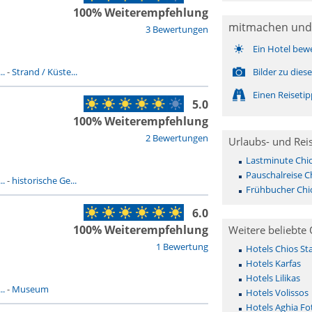
100% Weiterempfehlung
mitmachen und
3 Bewertungen
Ein Hotel bew
..
-
Strand / Küste...
Bilder zu dies
Einen Reiseti
5.0
100% Weiterempfehlung
2 Bewertungen
Urlaubs- und Rei
Lastminute Chi
Pauschalreise C
..
-
historische Ge...
Frühbucher Chi
6.0
100% Weiterempfehlung
Weitere beliebte 
1 Bewertung
Hotels Chios St
Hotels Karfas
Hotels Lilikas
..
-
Museum
Hotels Volissos
Hotels Aghia Fot