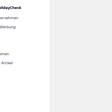
olidayCheck
ternehmen
 Werbung
hemen
 Artikel