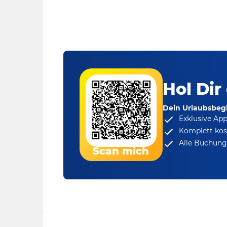
Hol Dir
Dein Urlaubsbegl
Exklusive Ap
Komplett kos
Alle Buchungs
Scan mich