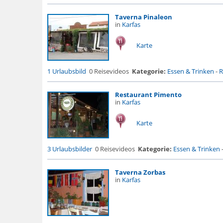
Taverna Pinaleon
in
Karfas
Karte
1 Urlaubsbild
0 Reisevideos
Kategorie:
Essen & Trinken
-
R
Restaurant Pimento
in
Karfas
Karte
3 Urlaubsbilder
0 Reisevideos
Kategorie:
Essen & Trinken
Taverna Zorbas
in
Karfas