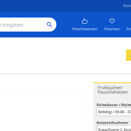
Kon
Hotel bewerten
Favoriten
An
Frühbucher/
Pauschalreisen
Reisedauer / Reis
Beliebig / 09.08. - 
Reiseteilnehmer
Erwachsene
2
, Kin