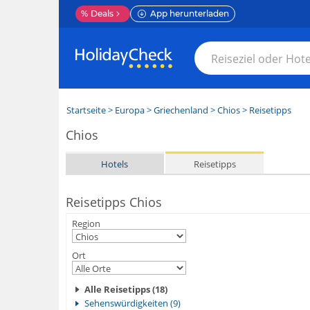
%
Deals
App herunterladen
Startseite
>
Europa
>
Griechenland
>
Chios
> Reisetipps
Chios
Hotels
Reisetipps
Reisetipps Chios
Region
Ort
Alle Reisetipps (18)
Sehenswürdigkeiten (9)