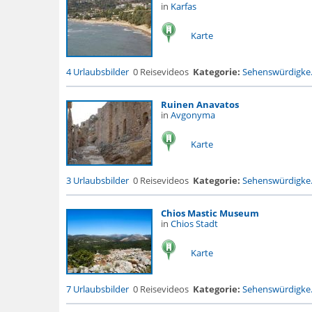
in
Karfas
Karte
4 Urlaubsbilder
0 Reisevideos
Kategorie:
Sehenswürdigke.
Ruinen Anavatos
in
Avgonyma
Karte
3 Urlaubsbilder
0 Reisevideos
Kategorie:
Sehenswürdigke.
Chios Mastic Museum
in
Chios Stadt
Karte
7 Urlaubsbilder
0 Reisevideos
Kategorie:
Sehenswürdigke.