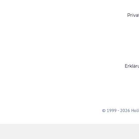
Priva
Erklär
© 1999 - 2026 Holi