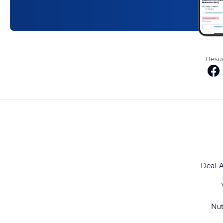
Besuc
Deal-
Nu