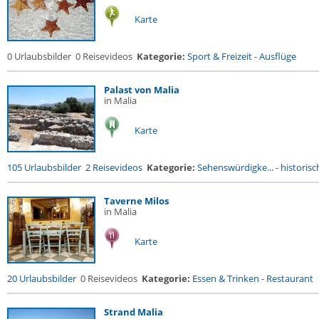
Karte
0 Urlaubsbilder
0 Reisevideos
Kategorie:
Sport & Freizeit
-
Ausflüge
Palast von Malia
in Malia
Karte
105 Urlaubsbilder
2 Reisevideos
Kategorie:
Sehenswürdigke...
-
historisc
Taverne Milos
in Malia
Karte
20 Urlaubsbilder
0 Reisevideos
Kategorie:
Essen & Trinken
-
Restaurant
Strand Malia