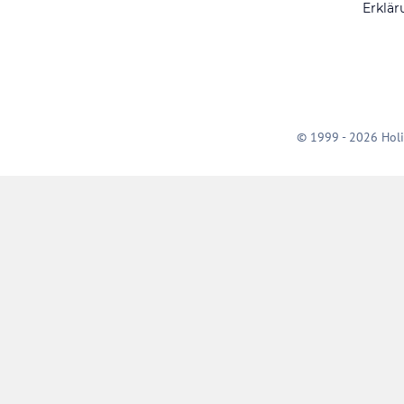
Erklär
© 1999 - 2026 Holi