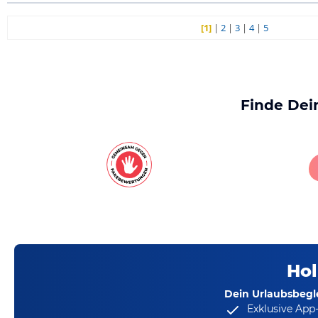
[1]
|
2
|
3
|
4
|
5
Finde Dei
Hol
Dein Urlaubsbegle
Exklusive App