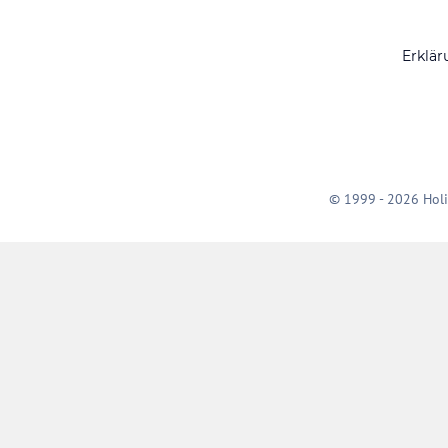
Erklär
© 1999 - 2026 Holi