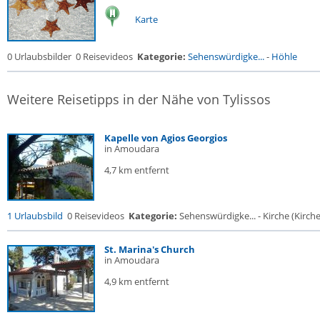
Karte
0 Urlaubsbilder
0 Reisevideos
Kategorie:
Sehenswürdigke...
-
Höhle
Weitere Reisetipps in der Nähe von Tylissos
Kapelle von Agios Georgios
in Amoudara
4,7 km entfernt
1 Urlaubsbild
0 Reisevideos
Kategorie:
Sehenswürdigke... - Kirche (Kirche.
St. Marina's Church
in Amoudara
4,9 km entfernt