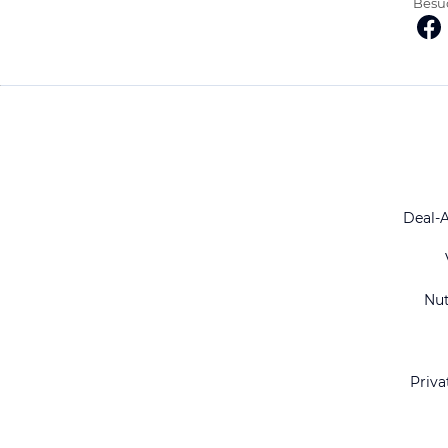
Besuc
Deal-
Nu
Priva