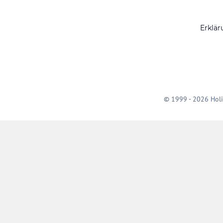
Erklär
© 1999 - 2026 Holi