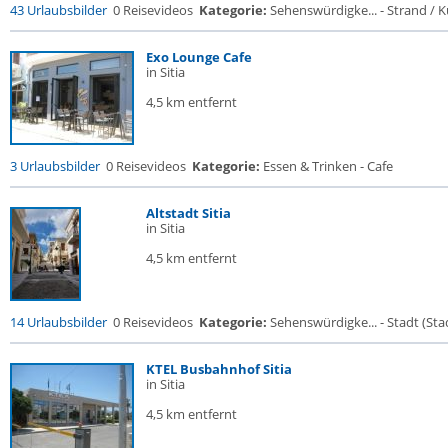
43 Urlaubsbilder
0 Reisevideos
Kategorie:
Sehenswürdigke... - Strand / Kü
Exo Lounge Cafe
in Sitia
4,5 km entfernt
3 Urlaubsbilder
0 Reisevideos
Kategorie:
Essen & Trinken - Cafe
Altstadt Sitia
in Sitia
4,5 km entfernt
14 Urlaubsbilder
0 Reisevideos
Kategorie:
Sehenswürdigke... - Stadt (Stad
KTEL Busbahnhof Sitia
in Sitia
4,5 km entfernt