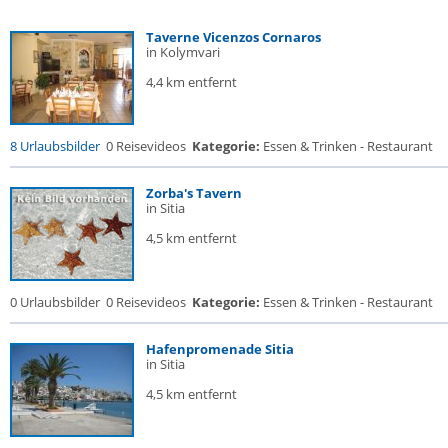
Taverne Vicenzos Cornaros
in Kolymvari
4,4 km entfernt
8 Urlaubsbilder
0 Reisevideos
Kategorie:
Essen & Trinken - Restaurant
Zorba's Tavern
in Sitia
4,5 km entfernt
0 Urlaubsbilder
0 Reisevideos
Kategorie:
Essen & Trinken - Restaurant
Hafenpromenade Sitia
in Sitia
4,5 km entfernt