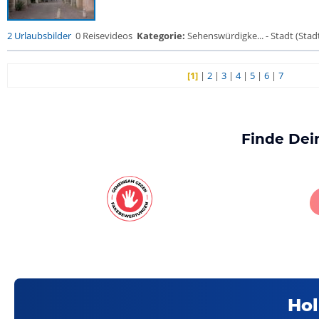
2 Urlaubsbilder
0 Reisevideos
Kategorie:
Sehenswürdigke... - Stadt (Stadt
[1]
|
2
|
3
|
4
|
5
|
6
|
7
Finde Dei
Hol