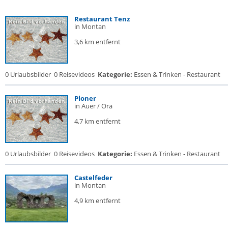
Restaurant Tenz
in Montan
3,6 km entfernt
0 Urlaubsbilder
0 Reisevideos
Kategorie:
Essen & Trinken - Restaurant
Ploner
in Auer / Ora
4,7 km entfernt
0 Urlaubsbilder
0 Reisevideos
Kategorie:
Essen & Trinken - Restaurant
Castelfeder
in Montan
4,9 km entfernt