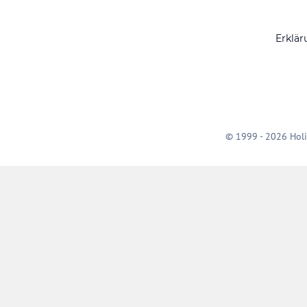
Erklär
© 1999 - 2026 Holi