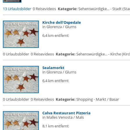
13 Urlaubsbilder
0 Reisevideos
Kategorie:
Sehenswürdigke... - Stadt (Stad
Kirche dell'Ospedale
in Glorenza / Glurns
6,4 km entfernt
0 Urlaubsbilder
0 Reisevideos
Kategorie:
Sehenswürdigke... - Kirche (Kirch
Sealamorkt
in Glorenza / Glurns
6,4 km entfernt
0 Urlaubsbilder
0 Reisevideos
Kategorie:
Shopping - Markt / Basar
Calva Restaurant Pizzeria
in Malles Venosta / Mals
8,1 km entfernt