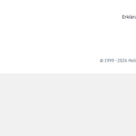
Erklär
© 1999 - 2026 Holi