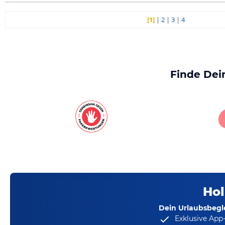
[1]
|
2
|
3
|
4
Finde Dei
Hol
Dein Urlaubsbegle
Exklusive App