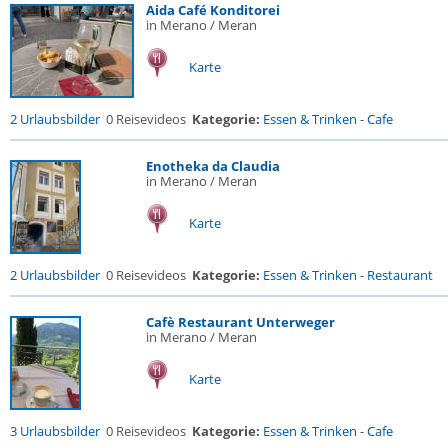
Aida Café Konditorei
in Merano / Meran
Karte
2 Urlaubsbilder
0 Reisevideos
Kategorie:
Essen & Trinken
-
Cafe
Enotheka da Claudia
in Merano / Meran
Karte
2 Urlaubsbilder
0 Reisevideos
Kategorie:
Essen & Trinken
-
Restaurant
Cafè Restaurant Unterweger
in Merano / Meran
Karte
3 Urlaubsbilder
0 Reisevideos
Kategorie:
Essen & Trinken
-
Cafe