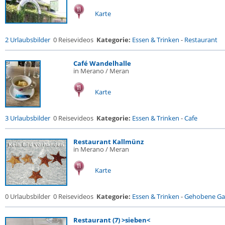
Karte
2 Urlaubsbilder
0 Reisevideos
Kategorie:
Essen & Trinken
-
Restaurant
Café Wandelhalle
in Merano / Meran
Karte
3 Urlaubsbilder
0 Reisevideos
Kategorie:
Essen & Trinken
-
Cafe
Restaurant Kallmünz
in Merano / Meran
Karte
0 Urlaubsbilder
0 Reisevideos
Kategorie:
Essen & Trinken
-
Gehobene Gas
Restaurant (7) >sieben<