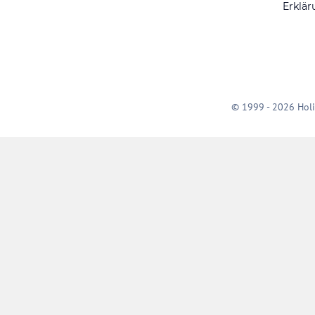
Erklär
© 1999 - 2026 Holi