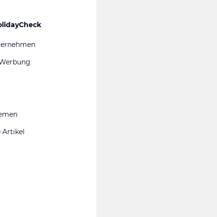
olidayCheck
ternehmen
 Werbung
hemen
 Artikel