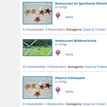
Restaurant im Sporthotel Silvret
in Ischgl
Karte
0 Urlaubsbilder
0 Reisevideos
Kategorie:
Essen & Trinken
Restaurant Wildererhütte
in Ischgl
Karte
32 Urlaubsbilder
0 Reisevideos
Kategorie:
Essen & Trinke
Pizzeria Schlossalm
in Ischgl
Karte
0 Urlaubsbilder
0 Reisevideos
Kategorie:
Essen & Trinken