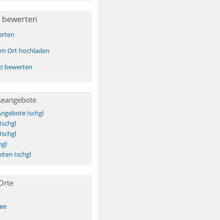
 bewerten
erten
sem Ort hochladen
pp bewerten
seangebote
Angebote Ischgl
Ischgl
Ischgl
hgl
ten Ischgl
Orte
See