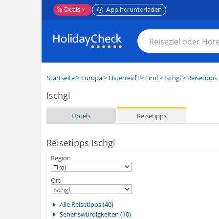
%
Deals
App herunterladen
Startseite
>
Europa
>
Österreich
>
Tirol
>
Ischgl
> Reisetipps
Ischgl
Hotels
Reisetipps
Reisetipps Ischgl
Region
Ort
Alle Reisetipps (40)
Sehenswürdigkeiten (10)