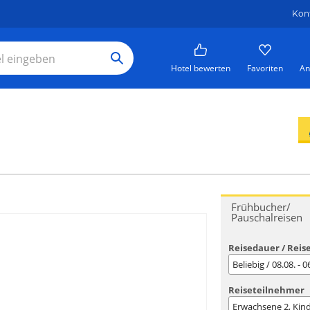
Kon
Hotel bewerten
Favoriten
An
Frühbucher/
Pauschalreisen
Reisedauer / Reis
Beliebig / 08.08. - 
Reiseteilnehmer
Erwachsene
2
, Kin