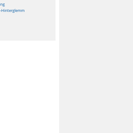
ing
h-Hinterglemm