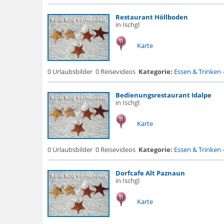
Restaurant Höllboden
in Ischgl
Karte
0 Urlaubsbilder
0 Reisevideos
Kategorie:
Essen & Trinken
Bedienungsrestaurant Idalpe
in Ischgl
Karte
0 Urlaubsbilder
0 Reisevideos
Kategorie:
Essen & Trinken
Dorfcafe Alt Paznaun
in Ischgl
Karte