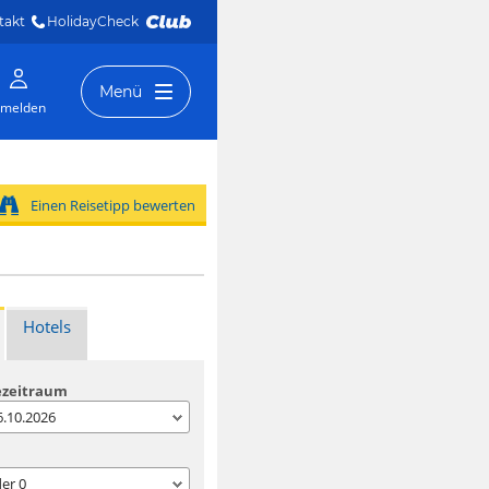
takt
HolidayCheck 
Menü
melden
Einen Reisetipp bewerten
Hotels
ezeitraum
06.10.2026
der
0