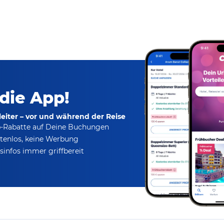
 die App!
eiter – vor und während der Reise
p-Rabatte
auf Deine Buchungen
tenlos,
keine Werbung
infos immer griffbereit