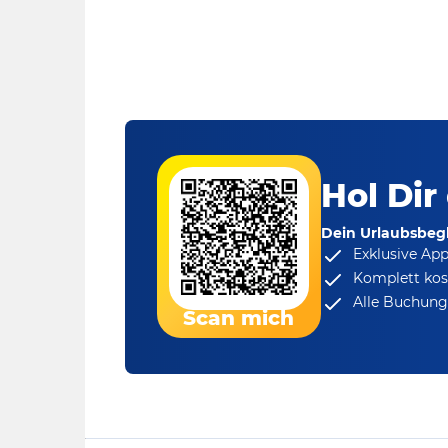
Hol Dir
Dein Urlaubsbegl
Exklusive Ap
Komplett kos
Alle Buchungs
Scan mich