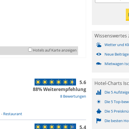
Wissenswertes z
Wetter und Kl
Hotels auf Karte anzeigen
Neue Beiträge
Mietwagen Isc
5.6
Hotel-Charts Isc
88% Weiterempfehlung
Die 5 Aufsteig
8 Bewertungen
Die 5 Top-bew
Die 5 Preisknü
n
-
Restaurant
Die besten Ho
5.4