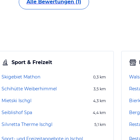
Alle Bewertungen (1)
Sport & Freizeit
Skigebiet Mathon
Wals
0,3
km
Schihütte Weiberhimmel
Rest
3,5
km
Mietski Ischgl
Bier
4,3
km
Seiblishof Spa
Berg
4,4
km
Silvretta Therme Ischgl
Rest
5,1
km
Sport- und Freizeitangebote in Ischgl
Resta