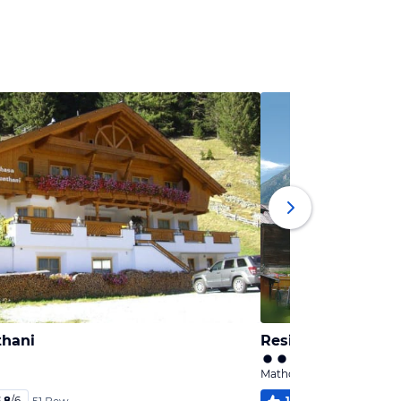
hani
Residenz Glöckner
Mathon, Tirol
,8
/
6
100
%
5,8
/
6