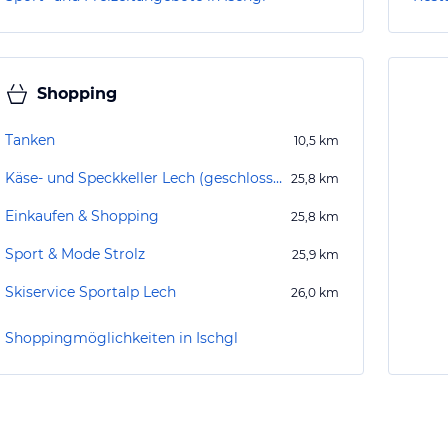
Shopping
Tanken
10,5
km
Käse- und Speckkeller Lech (geschlossen)
25,8
km
Einkaufen & Shopping
25,8
km
Sport & Mode Strolz
25,9
km
Skiservice Sportalp Lech
26,0
km
Shoppingmöglichkeiten in Ischgl