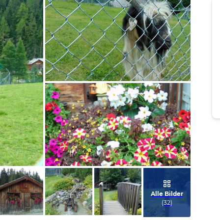
Bild melden
von Gottfried
Bild melden
von Gottfried
Alle Bilder
(
32
)