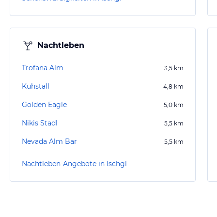
Nachtleben
Trofana Alm
3,5
km
Kuhstall
4,8
km
Golden Eagle
5,0
km
Nikis Stadl
5,5
km
Nevada Alm Bar
5,5
km
Nachtleben-Angebote in Ischgl