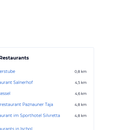
Restaurants
erstube
0,8
km
aurant Salnerhof
4,5
km
kessel
4,6
km
restaurant Paznauner Taja
4,8
km
aurant im Sporthotel Silvretta
4,8
km
urants in Ischgl