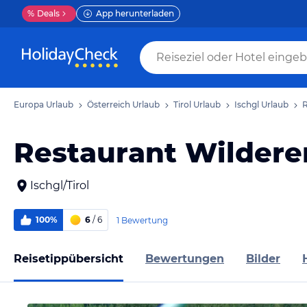
%
Deals
App herunterladen
Europa Urlaub
Österreich Urlaub
Tirol Urlaub
Ischgl Urlaub
R
Restaurant Wildere
Ischgl/Tirol
100%
6
/ 6
1 Bewertung
Reisetippübersicht
Bewertungen
Bilder