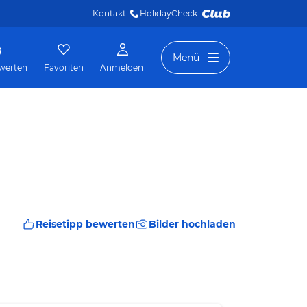
Kontakt
HolidayCheck 
Menü
werten
Favoriten
Anmelden
Reisetipp bewerten
Bilder hochladen