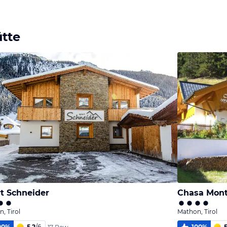
Bild
Bild
Bild
melden
melden
melden
von Gottfried
von Gottfried
von Gottfried
tte
t Schneider
Chasa Mont
, Tirol
Mathon, Tirol
00
%
5,2
/
6
100
%
5