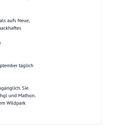
als aufs Neue,
mackhaftes
e
ptember täglich
ugänglich. Sie
chgl und Mathon.
dem Wildpark