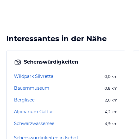
Interessantes in der Nähe
Sehenswürdigkeiten
Wildpark Silvretta
0,0
km
Bauernmuseum
0,8
km
Berglisee
2,0
km
Alpinarium Galtür
4,2
km
Schwarzwassersee
4,9
km
Sehenswürdigkeiten in Ischgl