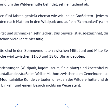
und um die Wildererhütte befindet, sehr einladend ab.
n fünf Jahren genießt ebenso wie wir - seine Großeltern - jedesm
en nach Mathon in den Wildpark und auf ein "Schmankerl" (sch
itet und schmecken sehr lecker . Das Service ist ausgezeichnet, di
chon viele Jahre hier tätig.
tte sind in den Sommermonaten zwischen Mitte Juni und Mitte Se
üche wird zwischen 11.00 und 18.00 Uhr angeboten.
nrichtungen (Wildpark, Jagdmuseum, Spielplatz) sind kostenfrei z
nauntallandesstraße im Weiler Mathon zwischen den Gemeinden Is
Mountainbike Runde verlaufen direkt an der Wildererhütte und 
n Einkehr und einem Besuch nichts im Wege steht.