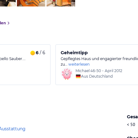
den
6
/ 6
Geheimtipp
obello Sauber.…
Gepflegtes Haus und engagierter freundl
zu…
weiterlesen
Michael
46-50
•
April 2012
Aus Deutschland
Gesa
< 50
Ausstattung