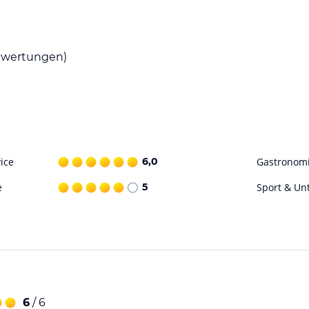
ohne Gewähr. Bitte lies vor der Buchung die
wertungen)
ice
6,0
Gastronom
e
5
Sport & Un
6
/ 6