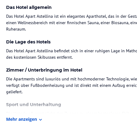
Das Hotel allgemein
Das Hotel Apart Astellina ist ein elegantes Aparthotel, das in der Ges
einen Wellnessbereich mit einer finnischen Sauna, einer Biosauna, ei
Ruheraum.
Die Lage des Hotels
Das Hotel Apart Astellina befindet sich in einer ruhigen Lage in Matho
des kostenlosen Skibusses entfernt.
Zimmer / Unterbringung im Hotel
Die Apartments sind luxuriös und mit hochmoderner Technologie, wie
verfügt über Fußbodenheizung und ist direkt mit einem Aufzug erreic
geliefert.
Sport und Unterhaltung
Die Unterkunft ermöglicht den Zugang zu einem kostenlosen Skibus, 
Mehr anzeigen
Seilbahnen in Ischgl bietet. Ein VIP-Skipass kann an der Rezeption z
Zudem gibt es eine Skiaufbewahrung mit Heizungsmöglichkeiten für