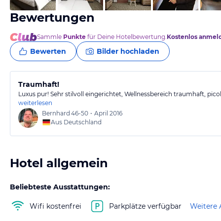
Bewertungen
Sammle
Punkte
für Deine Hotelbewertung.
Kostenlos anmel
Bewerten
Bilder hochladen
Traumhaft!
Luxus pur! Sehr stilvoll eingerichtet, Wellnessbereich traumhaft, pic
weiterlesen
Bernhard
46-50
•
April 2016
Aus Deutschland
Hotel allgemein
Beliebteste Ausstattungen:
Wifi kostenfrei
Parkplätze verfügbar
Weitere 