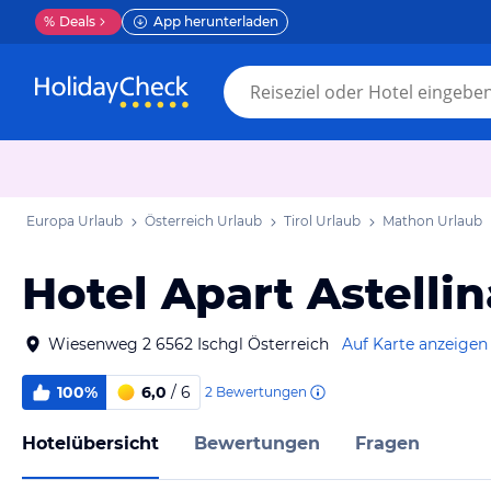
%
Deals
App herunterladen
Europa Urlaub
Österreich Urlaub
Tirol Urlaub
Mathon Urlaub
Hotel Apart Astellin
Wiesenweg 2 6562 Ischgl Österreich
Auf Karte anzeigen
100%
6,0
/ 6
2
Bewertungen
Hotelübersicht
Bewertungen
Fragen