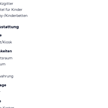
tzgitter
el für Kinder
by-/Kinderbetten
sstattung
e
t/Kiosk
hkeiten
ltsraum
aum
wahrung
lage
r
s