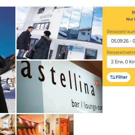
Nur 
Reisezeitrau
05.09.26 - 
Reiseteilneh
2 Erw, 0 Kin
von Expedia
Filter
von Expedia