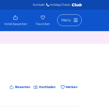
Kontakt
HolidayCheck 
Menü
Hotel bewerten
Favoriten
Bewerten
Hochladen
Merken