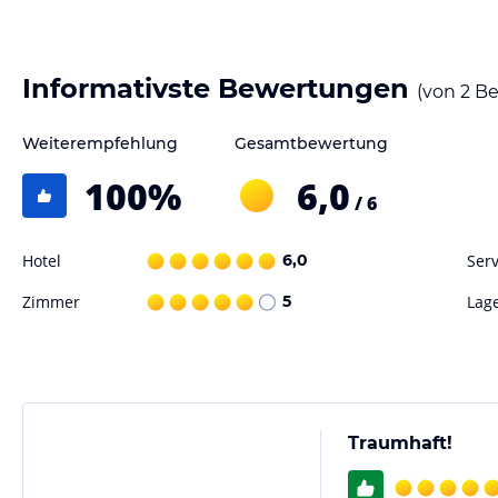
Hinweis:
Verfasst von HolidayCheck mit Hilfe von KI. Alle Angaben 
verbindlichen
Angebotsdetails
des jeweiligen Veranstalters.
Informativste Bewertungen
(von
2
Be
Weiterempfehlung
Gesamtbewertung
100
%
6,0
/ 6
Hotel
6,0
Serv
Zimmer
5
Lag
Traumhaft!