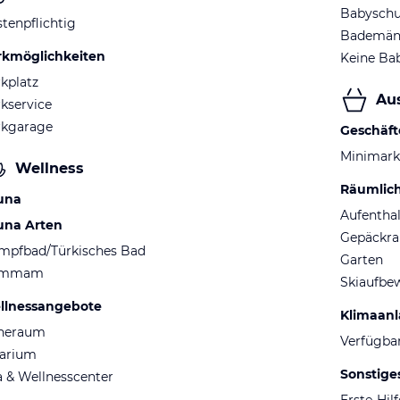
Babyschu
tenpflichtig
Bademänt
rkmöglichkeiten
Keine Ba
kplatz
Au
kservice
rkgarage
Geschäft
Minimark
Wellness
Räumlic
una
Aufentha
una Arten
Gepäckr
mpfbad/Türkisches Bad
Garten
ammam
Skiaufbe
llnessangebote
Klimaan
heraum
Verfügba
larium
Sonstige
 & Wellnesscenter