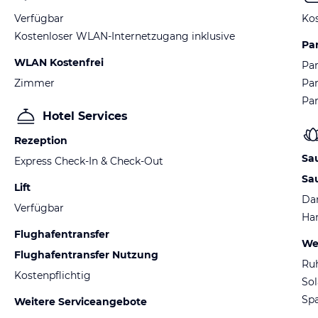
Verfügbar
Kos
Kostenloser WLAN-Internetzugang inklusive
Pa
WLAN Kostenfrei
Par
Zimmer
Par
Pa
Hotel Services
Rezeption
Sa
Express Check-In & Check-Out
Sa
Lift
Da
Verfügbar
H
Flughafentransfer
We
Flughafentransfer Nutzung
Ru
Kostenpflichtig
So
Spa
Weitere Serviceangebote