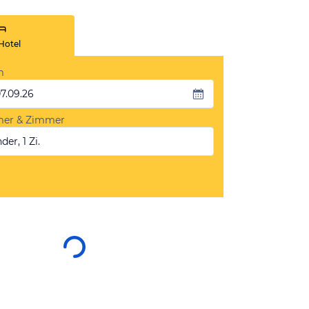
Hotel
m
07.09.26
mer & Zimmer
der, 1 Zi.