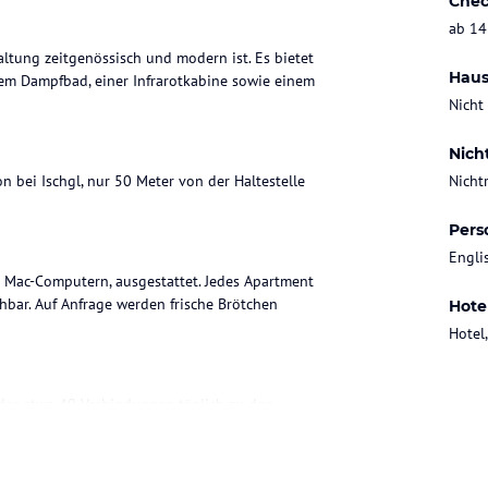
Chec
ab 14
taltung zeitgenössisch und modern ist. Es bietet
Haus
nem Dampfbad, einer Infrarotkabine sowie einem
Nicht
Nich
n bei Ischgl, nur 50 Meter von der Haltestelle
Nicht
Pers
Engli
 Mac-Computern, ausgestattet. Jedes Apartment
hbar. Auf Anfrage werden frische Brötchen
Hote
Hotel
der etwa 40 Verbindungen täglich zu den
u einem ermäßigten Preis erworben werden.
 Skischuhe, Helme und Handschuhe.