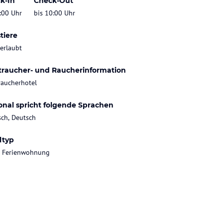
k-In
Check-Out
:00 Uhr
bis 10:00 Uhr
tiere
 erlaubt
traucher- und Raucherinformation
raucherhotel
onal spricht folgende Sprachen
sch, Deutsch
ltyp
, Ferienwohnung