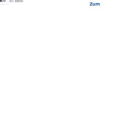
,6
/
6
67 Bew.
Zum Hotel