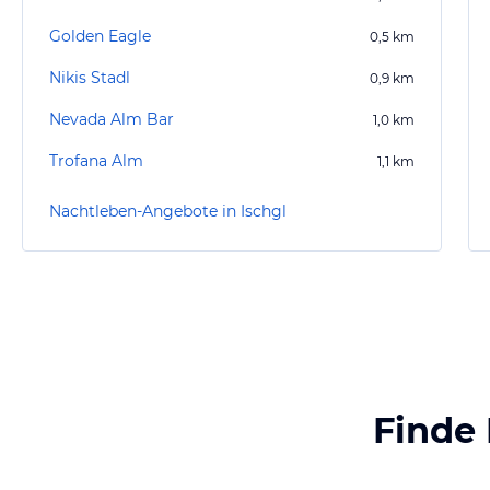
Golden Eagle
0,5
km
Nikis Stadl
0,9
km
Nevada Alm Bar
1,0
km
Trofana Alm
1,1
km
Nachtleben-Angebote in Ischgl
Finde