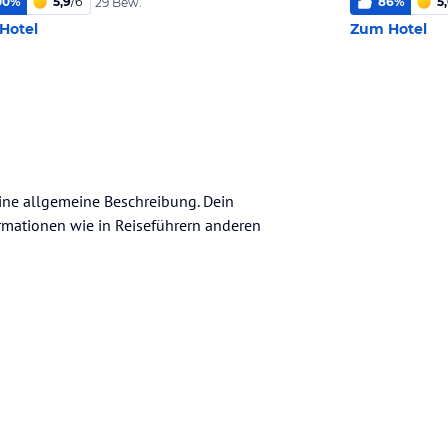
00
%
5,9
/
6
86
%
5
29 Bew.
Hotel
Zum Hotel
eine allgemeine Beschreibung. Dein
nformationen wie in Reiseführern anderen