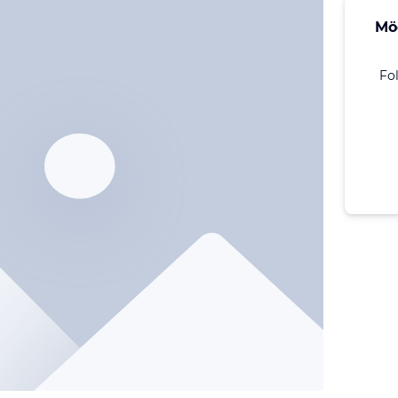
Mö
Fo