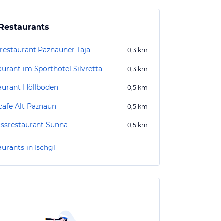
Restaurants
restaurant Paznauner Taja
0,3
km
aurant im Sporthotel Silvretta
0,3
km
aurant Höllboden
0,5
km
cafe Alt Paznaun
0,5
km
ssrestaurant Sunna
0,5
km
urants in Ischgl