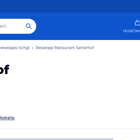
Hotel be
eisetipps Ischgl
Reisetipp Restaurant Salnerhof
of
Hotels