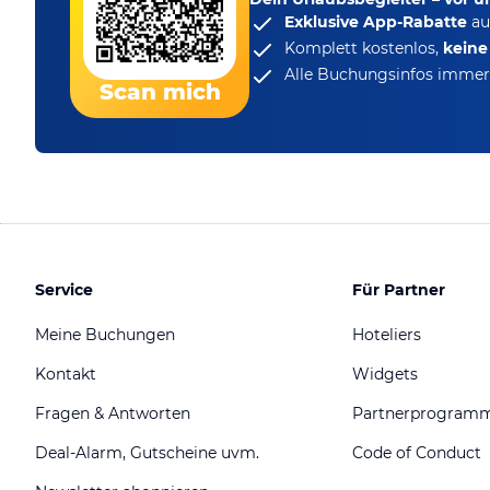
Exklusive App-Rabatte
au
Komplett kostenlos,
kein
Alle Buchungsinfos immer 
Scan mich
Service
Für Partner
Meine Buchungen
Hoteliers
Kontakt
Widgets
Fragen & Antworten
Partnerprogram
Deal-Alarm, Gutscheine uvm.
Code of Conduct