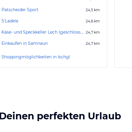
Patscheider Sport
24,5
km
S'Ladele
24,6
km
Käse- und Speckkeller Lech (geschlossen)
24,7
km
Einkaufen in Samnaun
24,7
km
Shoppingmöglichkeiten in Ischgl
 Deinen perfekten Urlaub