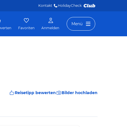
Kontakt
HolidayCheck 
Menü
werten
Favoriten
Anmelden
Reisetipp bewerten
Bilder hochladen