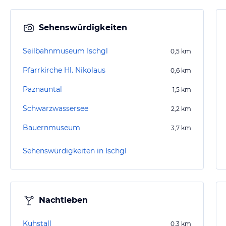
Sehenswürdigkeiten
Seilbahnmuseum Ischgl
0,5
km
Pfarrkirche Hl. Nikolaus
0,6
km
Paznauntal
1,5
km
Schwarzwassersee
2,2
km
Bauernmuseum
3,7
km
Sehenswürdigkeiten in Ischgl
Nachtleben
Kuhstall
0,3
km