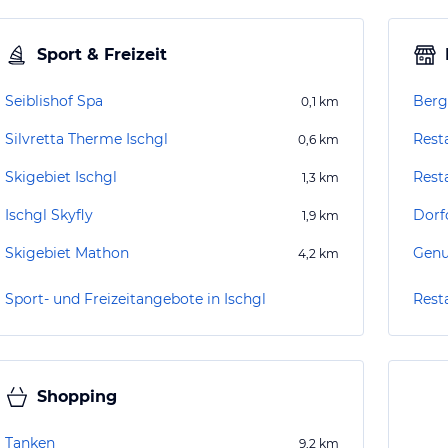
Sport & Freizeit
Seiblishof Spa
Berg
0,1
km
Silvretta Therme Ischgl
Rest
0,6
km
Skigebiet Ischgl
Rest
1,3
km
Ischgl Skyfly
Dorf
1,9
km
Skigebiet Mathon
Genu
4,2
km
Sport- und Freizeitangebote in Ischgl
Resta
Shopping
Tanken
9,2
km