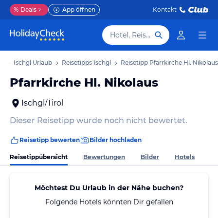
%
Deals
App öffnen
Kontakt
Hotel, Reiseziel
ub
Ischgl Urlaub
Reisetipps Ischgl
Reisetipp Pfarrkirche Hl. Nikolaus
Pfarrkirche Hl. Nikolaus
Ischgl/Tirol
Dieser Reisetipp wurde noch nicht bewertet.
Reisetipp bewerten
Bilder hochladen
Reisetippübersicht
Bewertungen
Bilder
Hotels
Möchtest Du Urlaub in der Nähe buchen?
Folgende Hotels könnten Dir gefallen