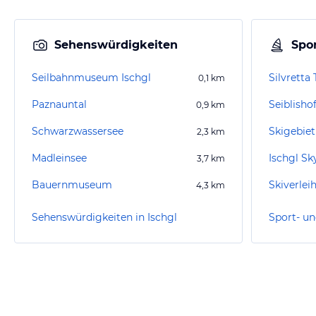
Sehenswürdigkeiten
Spor
Seilbahnmuseum Ischgl
Silvretta
0,1
km
Paznauntal
Seiblisho
0,9
km
Schwarzwassersee
Skigebiet
2,3
km
Madleinsee
Ischgl Sk
3,7
km
Bauernmuseum
Skiverlei
4,3
km
Sehenswürdigkeiten in Ischgl
Sport- un