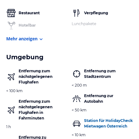
Restaurant
Verpflegung
Lunchpakete
Hotelbar
Mehr anzeigen
Umgebung
Entfernung zum
Entfernung zum
nächstgelegenen
Stadtzentrum
Flughafen
< 200 m
< 100 km
Entfernung zur
Entfernung zum
Autobahn
nächstgelegenen
< 50 km
Flughafen in
Fahrminuten
Station für HolidayCheck
Mietwagen Österreich
1 h
< 10 km
Entfernung zu