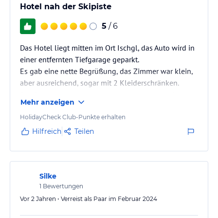
Hotel nah der Skipiste
5
/ 6
Das Hotel liegt mitten im Ort Ischgl, das Auto wird in
einer entfernten Tiefgarage geparkt.
Es gab eine nette Begrüßung, das Zimmer war klein,
aber ausreichend, sogar mit 2 Kleiderschränken.
Das Badezimmer ist etwas gewöhnungsbedürftig, da
Mehr anzeigen
die Wand nicht von der Schiebetür bis zur Decke
geschlossen ist, somit sind eventuellen Geräusche
HolidayCheck Club-Punkte erhalten
und Gerüche sofort im Zimmer verteilt. An der
Hilfreich
Teilen
Glaswand zwischen Zimmer und Badezimmer sind
auch nur ein paar undurchlässige Aufkleber geklebt
worden. Wer sich lange kennt, hat…
Silke
1
Bewertungen
Vor 2 Jahren • Verreist als Paar im Februar 2024