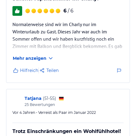
6
/ 6
Normalerweise sind wir im Charly nur im
Winterurlaub zu Gast. Dieses Jahr war auch im
Sommer offen und wir haben kurzfristig noch ein
Zimmer mit Balkon und Bergblick bekommen. Es gab
jeden Tag ein reichhaltiges Frühstück (sehr lecker),
Mehr anzeigen
die Tiroler Zeitung und tolle Gespräche mit Georg
und Maria. Wir haben die 2 Wochen sehr genossen
Hilfreich
Teilen
und freuen uns schon auf Januar 2023 wenn wir
wieder im Winter dort Gäste sein dürfen!
Tatjana
(
51-55
)
25
Bewertungen
Vor 4 Jahren • Verreist als Paar im Januar 2022
Trotz Einschränkungen ein Wohlfühlhotel!