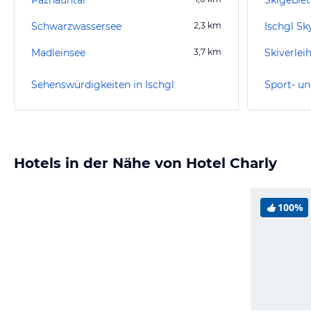
Schwarzwassersee
2,3
km
Ischgl Sk
Madleinsee
3,7
km
Skiverlei
Sehenswürdigkeiten in Ischgl
Sport- un
Hotels in der Nähe von Hotel Charly
100%