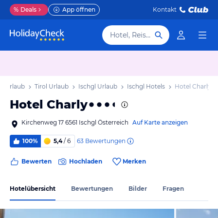
%
Deals
App öffnen
Kontakt
Hotel, Reiseziel
ch Urlaub
Tirol Urlaub
Ischgl Urlaub
Ischgl Hotels
Hotel Charly
Hotel Charly
Kirchenweg 17 6561 Ischgl Österreich
Auf Karte anzeigen
63
Bewertungen
100%
5,4
/ 6
Bewerten
Hochladen
Merken
Hotelübersicht
Bewertungen
Bilder
Fragen