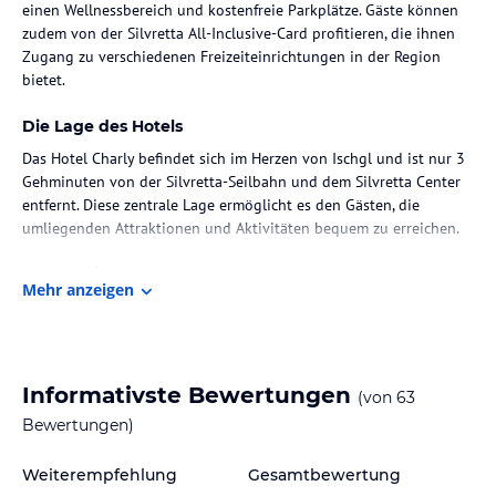
einen Wellnessbereich und kostenfreie Parkplätze. Gäste können
zudem von der Silvretta All-Inclusive-Card profitieren, die ihnen
Zugang zu verschiedenen Freizeiteinrichtungen in der Region
bietet.
Die Lage des Hotels
Das Hotel Charly befindet sich im Herzen von Ischgl und ist nur 3
Gehminuten von der Silvretta-Seilbahn und dem Silvretta Center
entfernt. Diese zentrale Lage ermöglicht es den Gästen, die
umliegenden Attraktionen und Aktivitäten bequem zu erreichen.
Zimmer / Unterbringung im Hotel
Mehr anzeigen
Das Hotel Charly bietet moderne und geräumige Zimmer, die mit
Annehmlichkeiten wie Kabel-TV, einem Safe und einem eigenen
Badezimmer mit Bademänteln und Haartrocknern ausgestattet
sind. Hier können die Gäste sich nach einem ereignisreichen Tag
Informativste Bewertungen
(von
63
in Ischgl entspannen und erholen.
Bewertungen)
Gastronomie im Hotel
Weiterempfehlung
Gesamtbewertung
Im Hotel Charly können die Gäste die köstliche Tiroler Küche und