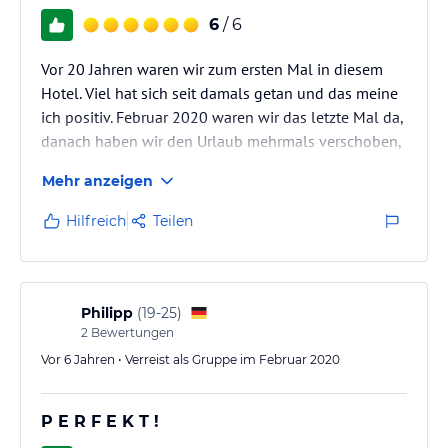
6
/ 6
Vor 20 Jahren waren wir zum ersten Mal in diesem
Hotel. Viel hat sich seit damals getan und das meine
ich positiv. Februar 2020 waren wir das letzte Mal da,
danach haben wir den Urlaub mehrmals verschoben,
endlich hat es geklappt und wir waren wieder sehr
Mehr anzeigen
zufrieden! Natürlich konnten wir nicht an die Bar, die
Corona Bestimmungen gaben es dieses mal nicht
Hilfreich
Teilen
her! Trotzdem versteht man es in diesem Hotel, dass
sich alle Gäste wohlfühlen und nichts vermissen. Das
Essen war wie immer bestens, sternewürdig kann
man sagen,…
Philipp
(
19-25
)
2
Bewertungen
Vor 6 Jahren • Verreist als Gruppe im Februar 2020
P E R F E K T !