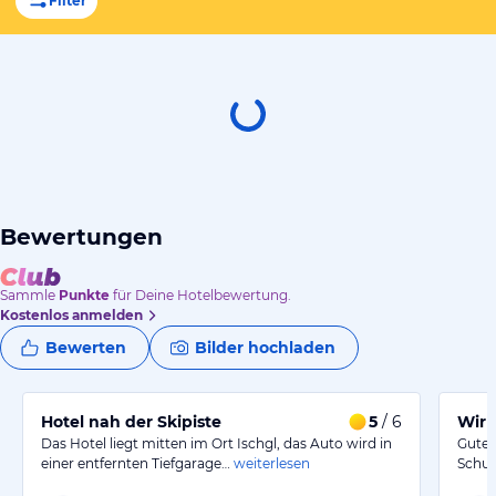
Filter
Bewertungen
Sammle
Punkte
für Deine Hotelbewertung.
Kostenlos anmelden
Bewerten
Bilder hochladen
Hotel nah der Skipiste
5
/ 6
Das Hotel liegt mitten im Ort Ischgl, das Auto wird in
Guter
einer entfernten Tiefgarage…
weiterlesen
Schuh