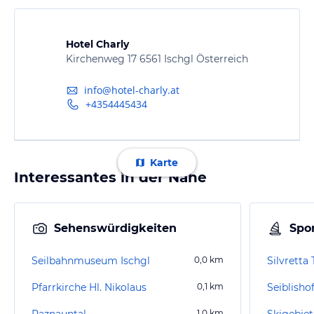
Hotel Charly
Kirchenweg 17 6561 Ischgl Österreich
info@hotel-charly.at
+4354445434
Karte
Interessantes in der Nähe
Sehenswürdigkeiten
Spor
Seilbahnmuseum Ischgl
0,0
km
Silvretta
Pfarrkirche Hl. Nikolaus
0,1
km
Seiblisho
Paznauntal
1,0
km
Skigebiet