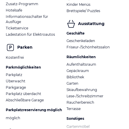
Zusatz-Programm
Kinder Menüs
Hotelsafe
Brettspiele/ Puzzles
Informationsschalter für
Ausflüge
Ausstattung
Ticketservice
Geschäfte
Ladestation für Elektroautos
Geschenkeladen
Parken
Friseur-/Schönheitssalon
Räumlichkeiten
Kostenfrei
Aufenthaltsraum
Parkmöglichkeiten
Gepäckraum
Parkplatz
Bibliothek
Überwacht
Garten
Parkgarage
Skiaufbewahrung
Parkplatz überdacht
Lese-/Schreibzimmer
Abschließbare Garage
Raucherbereich
Terrasse
Parkplatzreservierung möglich
möglich
Sonstiges
Gartenmöbel