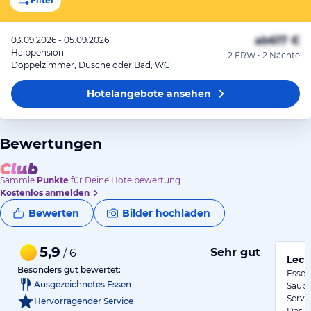
Filter
ab
617 €
03.09.2026 - 05.09.2026
Halbpension
2 ERW • 2 Nächte
Doppelzimmer, Dusche oder Bad, WC
Hotelangebote
ansehen
Bewertungen
Sammle
Punkte
für Deine Hotelbewertung.
Kostenlos anmelden
Bewerten
Bilder hochladen
5,9
Sehr gut
/ 6
Leck
Besonders gut bewertet:
Essen
Ausgezeichnetes Essen
Saube
Servi
Hervorragender Service
Das b