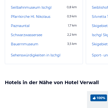
Seilbahnmuseum Ischgl
0,8
km
Seiblisho
Pfarrkirche Hl. Nikolaus
0,9
km
Silvretta
Paznauntal
1,7
km
Skigebiet
Schwarzwassersee
2,2
km
Ischgl Sk
Bauernmuseum
3,5
km
Skigebie
Sehenswürdigkeiten in Ischgl
Sport- un
Hotels in der Nähe von Hotel Verwall
100%