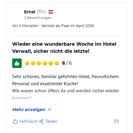
Ernst
(
71+
)
3
Bewertungen
Vor 4 Monaten • Verreist als Paar im April 2026
Wieder eine wunderbare Woche im Hotel
Verwall, sicher nicht die letzte!
6
/ 6
Sehr schönes, familiär geführtes Hotel, freundlichem
Personal und exzellenter Küche!
Wie waren schon öfters da und werden sicher wieder
kommen!
Die Lage des Hotels am Ortsrand von Ischgl ist ideal,
Mehr anzeigen
angenehm ruhig und nicht weit vom Ortszentrum!
Hilfreich
Teilen