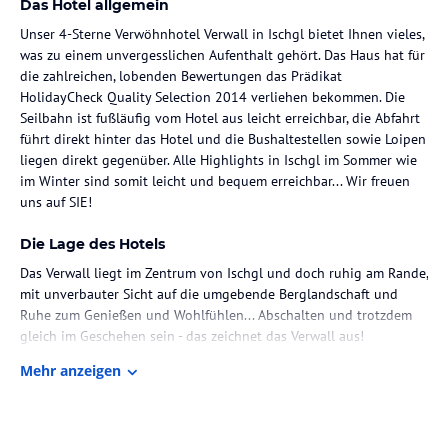
Das Hotel allgemein
Unser 4-Sterne Verwöhnhotel Verwall in Ischgl bietet Ihnen vieles,
was zu einem unvergesslichen Aufenthalt gehört. Das Haus hat für
die zahlreichen, lobenden Bewertungen das Prädikat
HolidayCheck Quality Selection 2014 verliehen bekommen. Die
Seilbahn ist fußläufig vom Hotel aus leicht erreichbar, die Abfahrt
führt direkt hinter das Hotel und die Bushaltestellen sowie Loipen
liegen direkt gegenüber. Alle Highlights in Ischgl im Sommer wie
im Winter sind somit leicht und bequem erreichbar... Wir freuen
uns auf SIE!
Die Lage des Hotels
Das Verwall liegt im Zentrum von Ischgl und doch ruhig am Rande,
mit unverbauter Sicht auf die umgebende Berglandschaft und
Ruhe zum Genießen und Wohlfühlen... Abschalten und trotzdem
gleich im Geschehen sein - das zeichnet das Verwall aus!
Mehr anzeigen
Zimmer / Unterbringung im Hotel
Wählen Sie Ihr Wunschzimmer aus einer unserer 4
Zimmerkategorien "Deluxe", "Romantica", "Silvretta" oder "Standard"