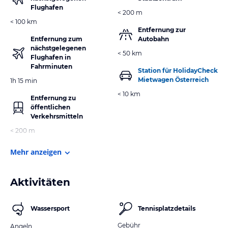
Flughafen
< 200 m
< 100 km
Entfernung zur
Entfernung zum
Autobahn
nächstgelegenen
< 50 km
Flughafen in
Fahrminuten
Station für HolidayCheck
Mietwagen Österreich
1h 15 min
< 10 km
Entfernung zu
öffentlichen
Verkehrsmitteln
< 200 m
Mehr anzeigen
Aktivitäten
Wassersport
Tennisplatzdetails
Gebühr
Angeln