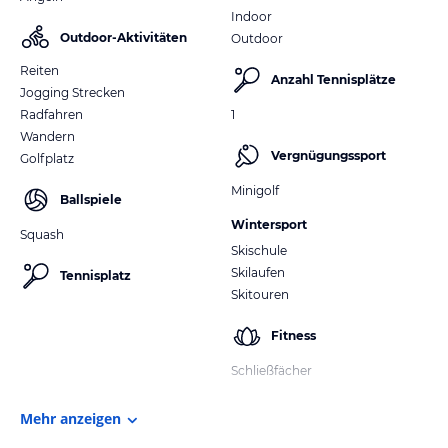
Indoor
Outdoor-Aktivitäten
Outdoor
Reiten
Anzahl Tennisplätze
Jogging Strecken
Radfahren
1
Wandern
Vergnügungssport
Golfplatz
Minigolf
Ballspiele
Wintersport
Squash
Skischule
Skilaufen
Tennisplatz
Skitouren
Fitness
Schließfächer
Mehr anzeigen