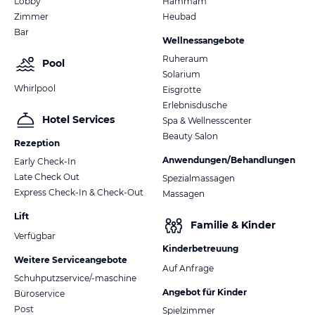
Lobby
Hammam
Zimmer
Heubad
Bar
Wellnessangebote
Ruheraum
Pool
Solarium
Whirlpool
Eisgrotte
Erlebnisdusche
Hotel Services
Spa & Wellnesscenter
Beauty Salon
Rezeption
Anwendungen/Behandlungen
Early Check-In
Late Check Out
Spezialmassagen
Express Check-In & Check-Out
Massagen
Lift
Familie & Kinder
Verfügbar
Kinderbetreuung
Weitere Serviceangebote
Auf Anfrage
Schuhputzservice/-maschine
Angebot für Kinder
Büroservice
Post
Spielzimmer