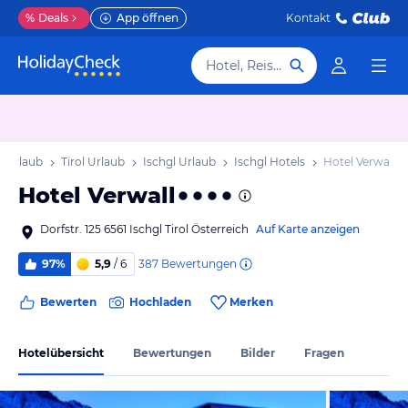
%
Deals
App öffnen
Kontakt
Hotel, Reiseziel
h Urlaub
Tirol Urlaub
Ischgl Urlaub
Ischgl Hotels
Hotel Verwall
Hotel Verwall
Dorfstr. 125 6561 Ischgl Tirol Österreich
Auf Karte anzeigen
387
Bewertungen
97%
5,9
/ 6
Bewerten
Hochladen
Merken
Hotelübersicht
Bewertungen
Bilder
Fragen