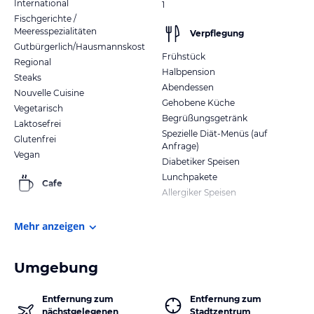
International
1
Fischgerichte /
Meeresspezialitäten
Verpflegung
Gutbürgerlich/Hausmannskost
Frühstück
Regional
Halbpension
Steaks
Abendessen
Nouvelle Cuisine
Gehobene Küche
Vegetarisch
Begrüßungsgetränk
Laktosefrei
Spezielle Diät-Menüs (auf
Glutenfrei
Anfrage)
Vegan
Diabetiker Speisen
Lunchpakete
Cafe
Allergiker Speisen
Mehr anzeigen
Umgebung
Entfernung zum
Entfernung zum
nächstgelegenen
Stadtzentrum