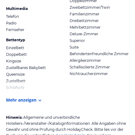
Doppelzimmer
Zweibettzimmer/Twin
Multimedia
Familienzimmer
Telefon
Dreibettzimmer
Radio
Mehrbettzimmer
Fernseher
Deluxe-Zimmer
Bettentyp
Superior
Suite
Einzelbett
Behindertenfreundliche Zimmer
Doppelbett
Allergikerzimmer
Kingsize
Schallisolierte Zimmer
Zustellbares Babybett
Nichtraucherzimmer
Queensize
Zustellbett
Schlafsofa
Mehr anzeigen
Hinweis:
Allgemeine und unverbindliche
Hoteliers-/Veranstalter-/Kataloginformationen. Alle Angaben ohne
Gewähr und ohne Prüfung durch HolidayCheck. Bitte lies vor der