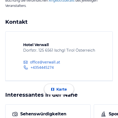
Buchung die verbindlichen
Angebotsdetails
des jeweiligen
Veranstalters.
Kontakt
Hotel Verwall
Dorfstr. 125 6561 Ischgl Tirol Österreich
office@verwall.at
+4354445274
Karte
Interessantes in der Nähe
Sehenswürdigkeiten
Spor