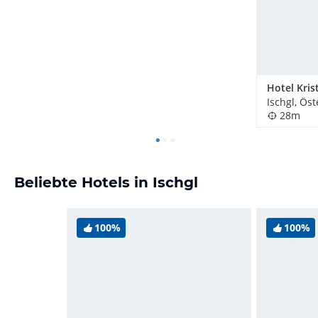
Hotel Krist
Ischgl, Öst
28m
Beliebte Hotels in Ischgl
100%
100%