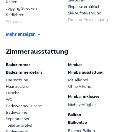
Skitouren
Reiten
Skipässe erhältlich
Jogging Strecken
Ski-Aufbewahrung
Radfahren
Direkter Pistenzugang
Wandern
Mehr anzeigen
Zimmerausstattung
Badezimmer
Minibar
Badezimmerdetails
Minibarausstattung
Hausschuhe
Mit Alkohol
Haartrockner
Ohne Alkohol
Dusche
Minibar inklusive
WC
Nicht verfügbar
Badewanne/Dusche
Badewanne
Balkon
Separates WC
Balkontyp
Toilettenartikel
Eigener Balkon
Bademantel