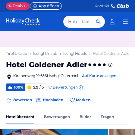
%
Deals
App öffnen
Kontakt
Hotel, Reiseziel
Tirol Urlaub
Ischgl Urlaub
Ischgl Hotels
Hotel Goldener Adler
Hotel Goldener Adler
Kirchenweg 19 6561 Ischgl Österreich
Auf Karte anzeigen
47
Bewertungen
100%
5,9
/ 6
Bewerten
Hochladen
Merken
Hotelübersicht
Bewertungen
Bilder
Fragen