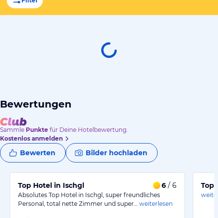
Filter
Bewertungen
Sammle
Punkte
für Deine Hotelbewertung.
Kostenlos anmelden
Bewerten
Bilder hochladen
Top Hotel in Ischgl
6
/ 6
Top 
Absolutes Top Hotel in Ischgl, super freundliches
weite
Personal, total nette Zimmer und super…
weiterlesen