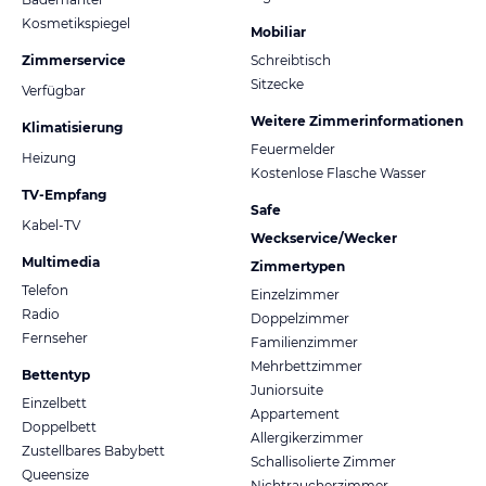
Kosmetikspiegel
Mobiliar
Zimmerservice
Schreibtisch
Sitzecke
Verfügbar
Weitere Zimmerinformationen
Klimatisierung
Feuermelder
Heizung
Kostenlose Flasche Wasser
TV-Empfang
Safe
Kabel-TV
Weckservice/Wecker
Multimedia
Zimmertypen
Telefon
Einzelzimmer
Radio
Doppelzimmer
Fernseher
Familienzimmer
Mehrbettzimmer
Bettentyp
Juniorsuite
Einzelbett
Appartement
Doppelbett
Allergikerzimmer
Zustellbares Babybett
Schallisolierte Zimmer
Queensize
Nichtraucherzimmer