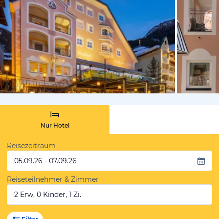
vom Hotelie
Nur Hotel
Reisezeitraum
05.09.26 - 07.09.26
Reiseteilnehmer & Zimmer
2 Erw, 0 Kinder, 1 Zi.