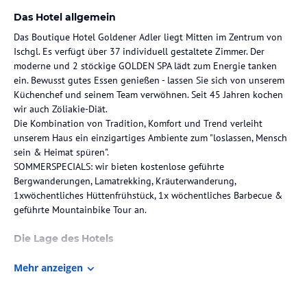
Das Hotel allgemein
Das Boutique Hotel Goldener Adler liegt Mitten im Zentrum von
Ischgl. Es verfügt über 37 individuell gestaltete Zimmer. Der
moderne und 2 stöckige GOLDEN SPA lädt zum Energie tanken
ein. Bewusst gutes Essen genießen - lassen Sie sich von unserem
Küchenchef und seinem Team verwöhnen. Seit 45 Jahren kochen
wir auch Zöliakie-Diät.
Die Kombination von Tradition, Komfort und Trend verleiht
unserem Haus ein einzigartiges Ambiente zum "loslassen, Mensch
sein & Heimat spüren".
SOMMERSPECIALS: wir bieten kostenlose geführte
Bergwanderungen, Lamatrekking, Kräuterwanderung,
1xwöchentliches Hüttenfrühstück, 1x wöchentliches Barbecue &
geführte Mountainbike Tour an.
Die Lage des Hotels
Unser Hotel liegt im Zentrum von Ischgl, mitten in der
Mehr anzeigen
Fußgängerzone. Es sind ca. 3 Gehminuten zu der Silvretta- und
Fimbabahn.