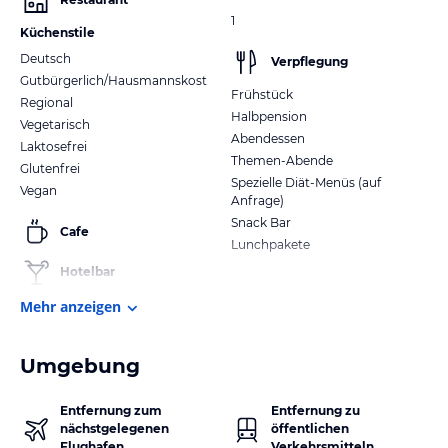
1
Küchenstile
Deutsch
Verpflegung
Gutbürgerlich/Hausmannskost
Frühstück
Regional
Halbpension
Vegetarisch
Abendessen
Laktosefrei
Themen-Abende
Glutenfrei
Spezielle Diät-Menüs (auf
Vegan
Anfrage)
Snack Bar
Cafe
Lunchpakete
Hotelbar
Mehr anzeigen
Umgebung
Entfernung zum
Entfernung zu
nächstgelegenen
öffentlichen
Flughafen
Verkehrsmitteln