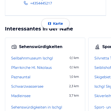
+4354445217
Karte
Interessantes in der Nähe
Sehenswürdigkeiten
Spor
Seilbahnmuseum Ischgl
0,1
km
Silvretta
Pfarrkirche Hl. Nikolaus
0,1
km
Seiblisho
Paznauntal
1,0
km
Skigebiet
Schwarzwassersee
2,3
km
Ischgl Sk
Madleinsee
3,7
km
Skiverlei
Sehenswürdigkeiten in Ischgl
Sport- un