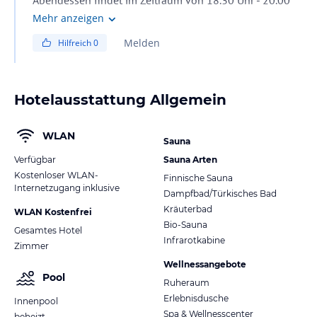
(spätestens zum Beginnen) statt. Wir freuen uns, wenn
Mehr anzeigen
wir Sie bei uns willkommen heißen dürfen und stehen
Melden
Hilfreich
0
für weitere Fragen gerne zur Verfügung. Liebe Grüße
aus Ischgl
Hotelausstattung Allgemein
WLAN
Sauna
Verfügbar
Sauna Arten
Kostenloser WLAN-
Finnische Sauna
Internetzugang inklusive
Dampfbad/Türkisches Bad
Kräuterbad
WLAN Kostenfrei
Bio-Sauna
Gesamtes Hotel
Infrarotkabine
Zimmer
Wellnessangebote
Pool
Ruheraum
Erlebnisdusche
Innenpool
Spa & Wellnesscenter
beheizt