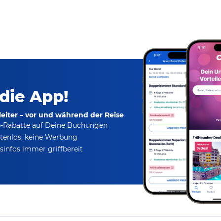
 die App!
eiter – vor und während der Reise
p-Rabatte
auf Deine Buchungen
tenlos,
keine Werbung
infos immer griffbereit