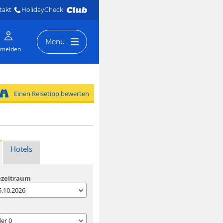
takt
HolidayCheck 
Menü
melden
Einen Reisetipp bewerten
Hotels
ezeitraum
05.10.2026
der
0