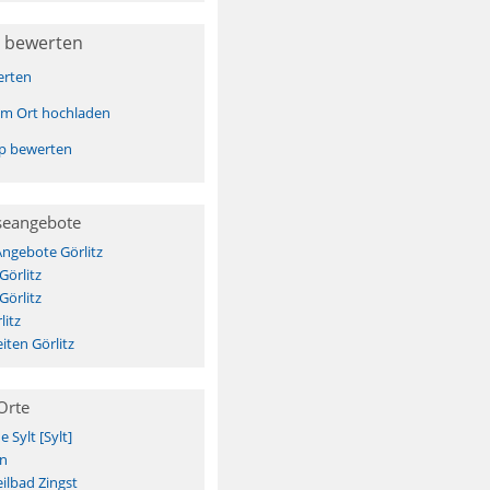
 bewerten
erten
sem Ort hochladen
pp bewerten
seangebote
Angebote Görlitz
Görlitz
Görlitz
litz
ten Görlitz
Orte
Sylt [Sylt]
n
ilbad Zingst