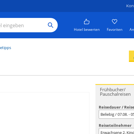
Kon
Hotel bewerten
Favoriten
An
etipps
Frühbucher/
Pauschalreisen
Reisedauer / Reis
Beliebig / 07.08. - 
Reiseteilnehmer
Erwachsene
2
, Kin