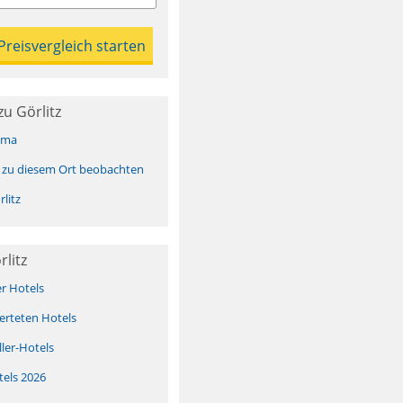
u Görlitz
ima
 zu diesem Ort beobachten
litz
litz
er Hotels
erteten Hotels
ller-Hotels
tels 2026