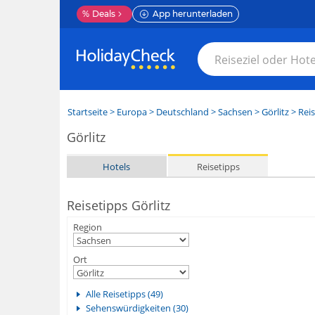
%
Deals
App herunterladen
Startseite
>
Europa
>
Deutschland
>
Sachsen
>
Görlitz
> Reis
Görlitz
Hotels
Reisetipps
Reisetipps Görlitz
Region
Ort
Alle Reisetipps (49)
Sehenswürdigkeiten (30)