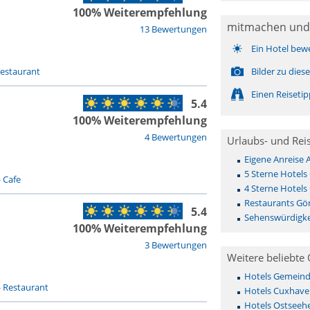
100% Weiterempfehlung
mitmachen und
13 Bewertungen
Ein Hotel bew
estaurant
Bilder zu die
Einen Reiseti
5.4
100% Weiterempfehlung
4 Bewertungen
Urlaubs- und Rei
Eigene Anreise 
5 Sterne Hotels 
-
Cafe
4 Sterne Hotels 
Restaurants Gör
5.4
Sehenswürdigkei
100% Weiterempfehlung
3 Bewertungen
Weitere beliebte 
Hotels Gemeinde 
-
Restaurant
Hotels Cuxhave
Hotels Ostseehe