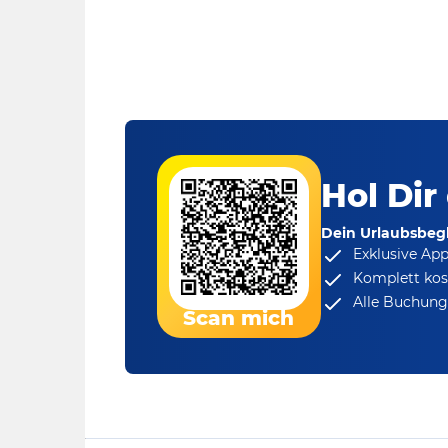
Hol Dir
Dein Urlaubsbegl
Exklusive Ap
Komplett kos
Alle Buchungs
Scan mich