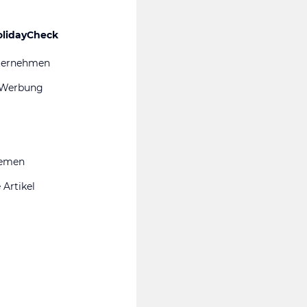
olidayCheck
ternehmen
 Werbung
hemen
 Artikel