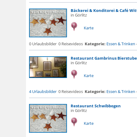
Bäckerei & Konditorei & Café Wit
in Görlitz
Karte
0 Urlaubsbilder
0 Reisevideos
Kategorie:
Essen & Trinken
Restaurant Gambrinus Bierstub
in Görlitz
Karte
4 Urlaubsbilder
0 Reisevideos
Kategorie:
Essen & Trinken
Restaurant Schwibbogen
in Görlitz
Karte