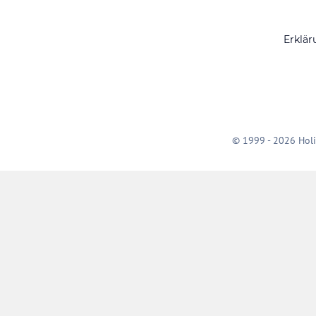
Erklär
© 1999 - 2026 Holi