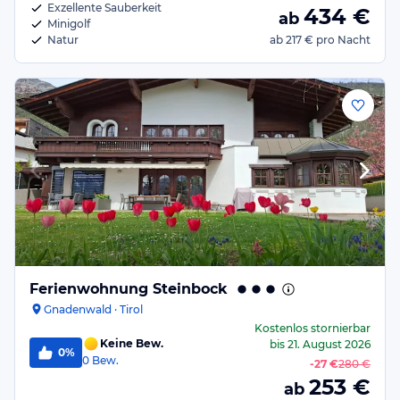
Exzellente Sauberkeit
434
€
ab
Minigolf
Natur
ab
217 €
pro Nacht
Ferienwohnung Steinbock
Gnadenwald · Tirol
Kostenlos stornierbar
Keine Bew.
bis
21. August 2026
0%
0
Bew.
-
27 €
280 €
253
€
ab