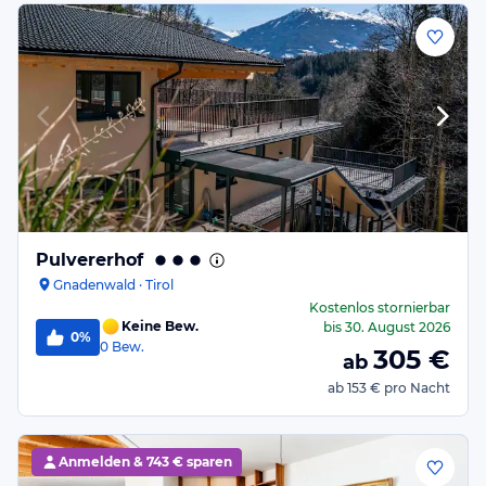
Pulvererhof
Gnadenwald · Tirol
Kostenlos stornierbar
Keine Bew.
bis
30. August 2026
0%
0
Bew.
305
€
ab
ab
153 €
pro Nacht
Anmelden &
743 € sparen