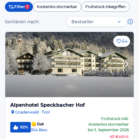
Filter
1
Kostenlos stornierbar
Frühstück inbegriffen
Sortieren nach:
64
Alpenhotel Speckbacher Hof
Gnadenwald · Tirol
Frühstück
inkl.
Gut
Kostenlos stornierbar
92%
304
Bew.
bis
5. September 2026
-
47 €
481 €