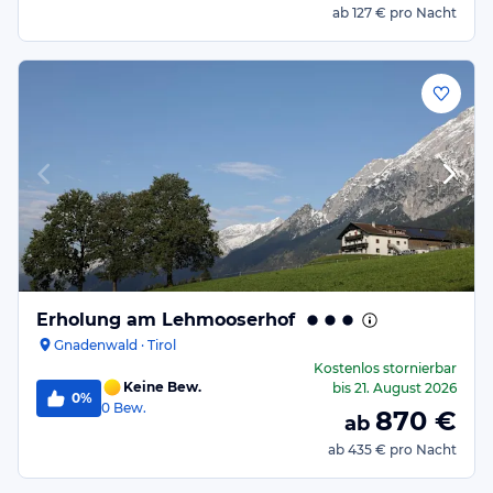
ab
127 €
pro Nacht
Erholung am Lehmooserhof
Gnadenwald · Tirol
Kostenlos stornierbar
Keine Bew.
bis
21. August 2026
0%
0
Bew.
870
€
ab
ab
435 €
pro Nacht