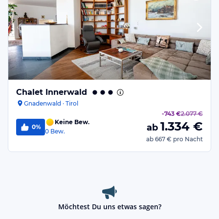
Chalet Innerwald
Gnadenwald · Tirol
-
743 €
2.077 €
Keine Bew.
1.334
€
ab
0%
0
Bew.
ab
667 €
pro Nacht
Möchtest Du uns etwas sagen?