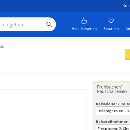
Kon
Hotel bewerten
Favoriten
An
pps
Frühbucher/
Pauschalreisen
Reisedauer / Reis
Beliebig / 09.08. - 
Reiseteilnehmer
Erwachsene
2
, Kin