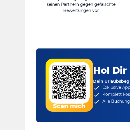
seinen Partnern gegen gefälschte
Bewertungen vor
Hol Dir
Dein Urlaubsbegl
Exklusive Ap
Komplett kos
Alle Buchungs
Scan mich