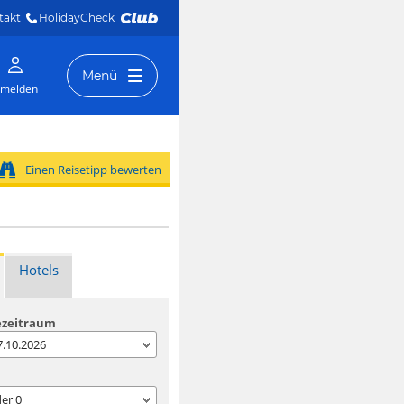
takt
HolidayCheck 
Menü
melden
Einen Reisetipp bewerten
Hotels
ezeitraum
07.10.2026
der
0