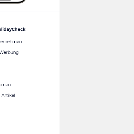
olidayCheck
ternehmen
 Werbung
hemen
 Artikel