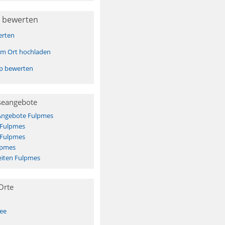
 bewerten
erten
sem Ort hochladen
pp bewerten
seangebote
 Angebote Fulpmes
 Fulpmes
 Fulpmes
lpmes
iten Fulpmes
Orte
See