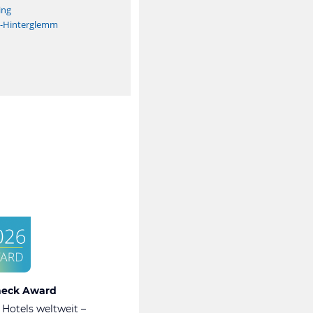
ing
h-Hinterglemm
heck Award
 Hotels weltweit –