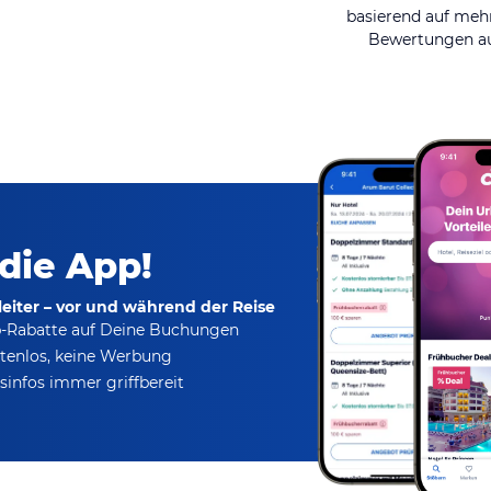
basierend auf mehr
Bewertungen au
 die App!
eiter – vor und während der Reise
p-Rabatte
auf Deine Buchungen
tenlos,
keine Werbung
infos immer griffbereit