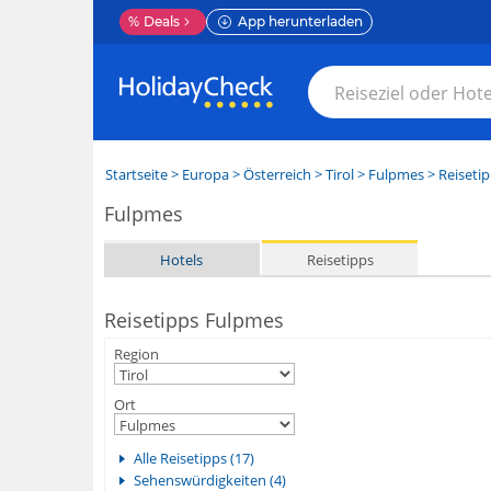
%
Deals
App herunterladen
Startseite
>
Europa
>
Österreich
>
Tirol
>
Fulpmes
> Reiseti
Fulpmes
Hotels
Reisetipps
Reisetipps Fulpmes
Region
Ort
Alle Reisetipps (17)
Sehenswürdigkeiten (4)