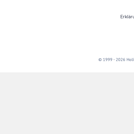
Erklär
© 1999 - 2026 Holi