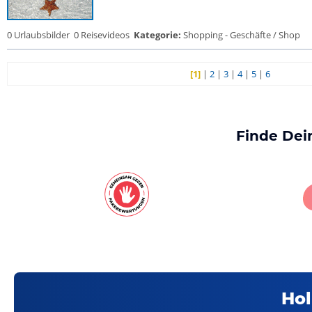
0 Urlaubsbilder
0 Reisevideos
Kategorie:
Shopping - Geschäfte / Shop
[1]
|
2
|
3
|
4
|
5
|
6
Finde Dei
Hol