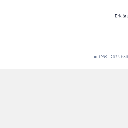
Erklär
© 1999 - 2026 Holi