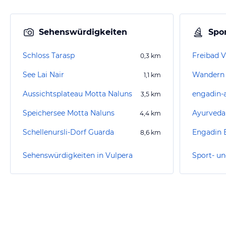
Sehenswürdigkeiten
Spor
Schloss Tarasp
Freibad V
0,3
km
See Lai Nair
Wandern 
1,1
km
Aussichtsplateau Motta Naluns
engadin-
3,5
km
Speichersee Motta Naluns
Ayurveda
4,4
km
Schellenursli-Dorf Guarda
8,6
km
Sehenswürdigkeiten in Vulpera
Sport- un