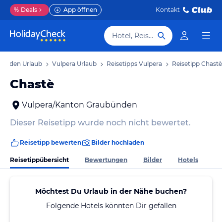
%
Deals
App öffnen
Kontakt
Hotel, Reiseziel
bünden Urlaub
Vulpera Urlaub
Reisetipps Vulpera
Reisetipp Chastè
Chastè
Vulpera/Kanton Graubünden
Dieser Reisetipp wurde noch nicht bewertet.
Reisetipp bewerten
Bilder hochladen
Reisetippübersicht
Bewertungen
Bilder
Hotels
Möchtest Du Urlaub in der Nähe buchen?
Folgende Hotels könnten Dir gefallen