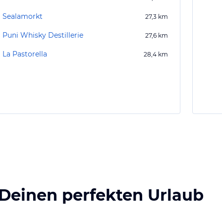
Sealamorkt
27,3
km
Puni Whisky Destillerie
27,6
km
La Pastorella
28,4
km
 Deinen perfekten Urlaub