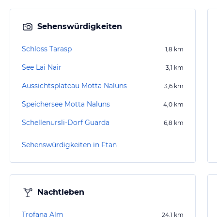
Sehenswürdigkeiten
Schloss Tarasp
1,8
km
See Lai Nair
3,1
km
Aussichtsplateau Motta Naluns
3,6
km
Speichersee Motta Naluns
4,0
km
Schellenursli-Dorf Guarda
6,8
km
Sehenswürdigkeiten in Ftan
Nachtleben
Trofana Alm
24,1
km