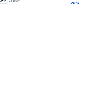
,9
/
6
28 Bew.
Zum Hotel