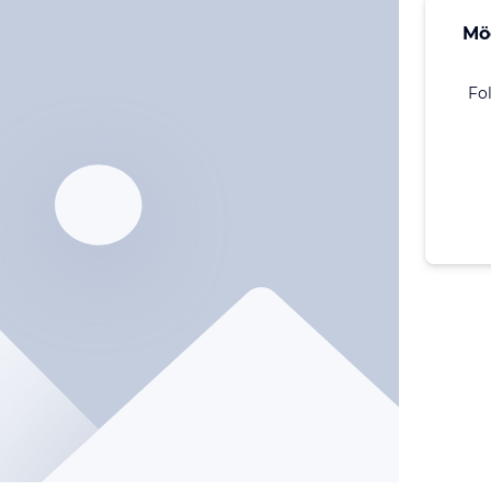
Mö
Fo