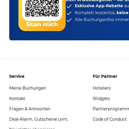
Exklusive App-Rabatte
au
Komplett kostenlos,
kein
Alle Buchungsinfos immer 
Scan mich
Service
Für Partner
Meine Buchungen
Hoteliers
Kontakt
Widgets
Fragen & Antworten
Partnerprogram
Deal-Alarm, Gutscheine uvm.
Code of Conduct