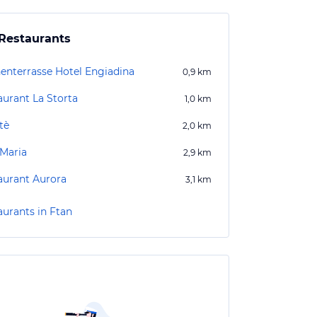
Restaurants
enterrasse Hotel Engiadina
0,9
km
aurant La Storta
1,0
km
tè
2,0
km
 Maria
2,9
km
aurant Aurora
3,1
km
aurants in Ftan