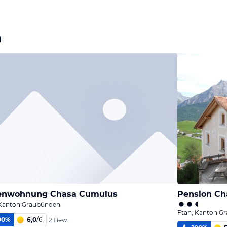
a
ienwohnung Chasa Cumulus
Pension Ch
 Kanton Graubünden
Ftan, Kanton G
00
%
6,0
/
6
2 Bew.