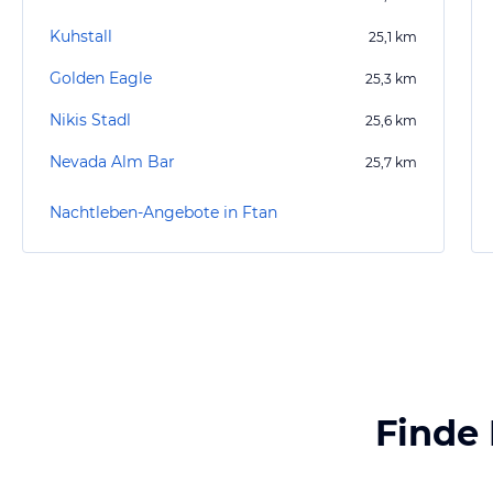
Kuhstall
25,1
km
Golden Eagle
25,3
km
Nikis Stadl
25,6
km
Nevada Alm Bar
25,7
km
Nachtleben-Angebote in Ftan
Finde