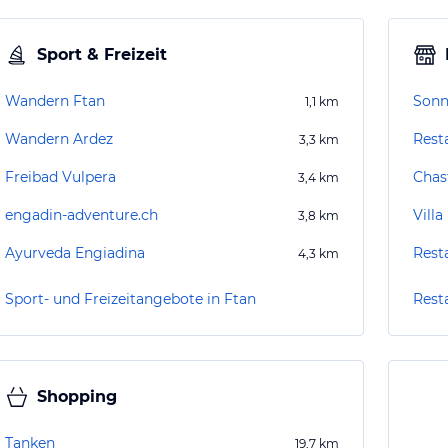
Sport & Freizeit
Wandern Ftan
Sonn
1,1
km
Wandern Ardez
Rest
3,3
km
Freibad Vulpera
Chas
3,4
km
engadin-adventure.ch
Villa
3,8
km
Ayurveda Engiadina
Rest
4,3
km
Sport- und Freizeitangebote in Ftan
Rest
Shopping
Tanken
19,7
km