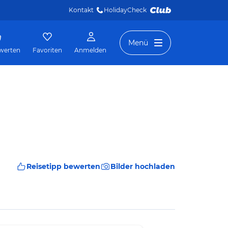
Kontakt
HolidayCheck 
Menü
werten
Favoriten
Anmelden
Reisetipp bewerten
Bilder hochladen