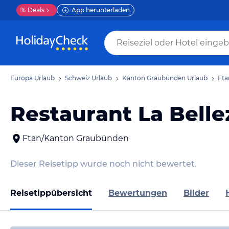
%
Deals
App herunterladen
Europa Urlaub
Schweiz Urlaub
Kanton Graubünden Urlaub
Fta
Restaurant La Belle
Ftan/Kanton Graubünden
Dieser Reisetipp wurde noch nicht bewertet.
Reisetippübersicht
Bewertungen
Bilder