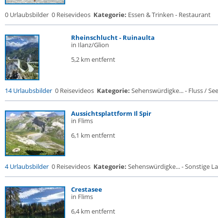
0 Urlaubsbilder
0 Reisevideos
Kategorie:
Essen & Trinken - Restaurant
Rheinschlucht - Ruinaulta
in Ilanz/Glion
5,2 km entfernt
14 Urlaubsbilder
0 Reisevideos
Kategorie:
Sehenswürdigke... - Fluss / See /
Aussichtsplattform Il Spir
in Flims
6,1 km entfernt
4 Urlaubsbilder
0 Reisevideos
Kategorie:
Sehenswürdigke... - Sonstige La
Crestasee
in Flims
6,4 km entfernt