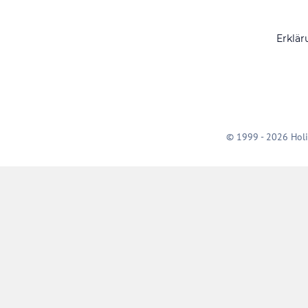
Erklär
© 1999 - 2026 Holi