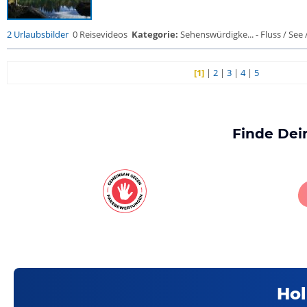
2 Urlaubsbilder
0 Reisevideos
Kategorie:
Sehenswürdigke... - Fluss / See / 
[1]
|
2
|
3
|
4
|
5
Finde Dei
Hol