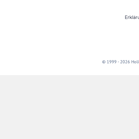
Erklär
© 1999 - 2026 Holi