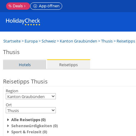
%
Deals
App öffnen
Startseite
>
Europa
>
Schweiz
>
Kanton Graubünden
>
Thusis
> Reisetipps
Thusis
Hotels
Reisetipps
Reisetipps Thusis
Region
Ort
Alle Reisetipps (0)
Sehenswürdigkeiten (0)
Sport & Freizeit (0)