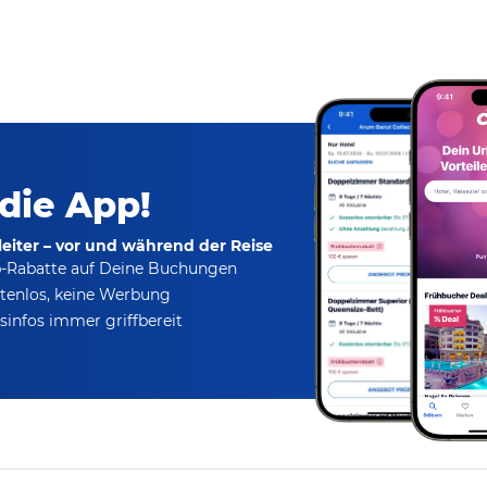
 die App!
eiter – vor und während der Reise
p-Rabatte
auf Deine Buchungen
tenlos,
keine Werbung
infos immer griffbereit