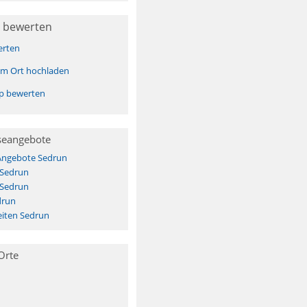
 bewerten
erten
sem Ort hochladen
pp bewerten
seangebote
 Angebote Sedrun
 Sedrun
 Sedrun
drun
iten Sedrun
Orte