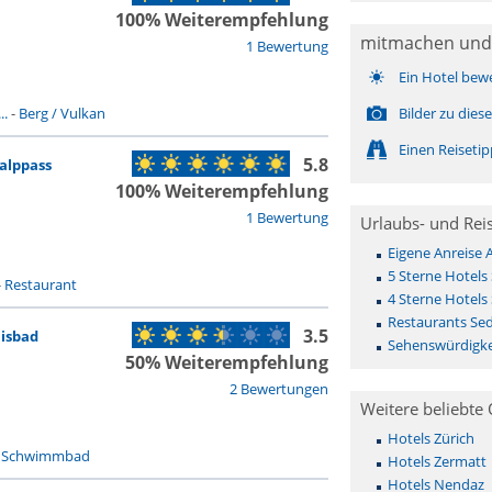
100% Weiterempfehlung
mitmachen und
1 Bewertung
Ein Hotel bew
..
-
Berg / Vulkan
Bilder zu die
Einen Reiseti
5.8
alppass
100% Weiterempfehlung
1 Bewertung
Urlaubs- und Rei
Eigene Anreise
5 Sterne Hotels
-
Restaurant
4 Sterne Hotels
Restaurants Se
3.5
isbad
Sehenswürdigke
50% Weiterempfehlung
2 Bewertungen
Weitere beliebte 
Hotels Zürich
-
Schwimmbad
Hotels Zermatt
Hotels Nendaz