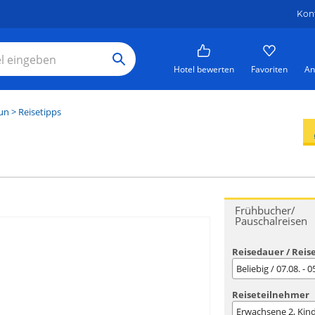
Kon
Hotel bewerten
Favoriten
An
un
> Reisetipps
Frühbucher/
Pauschalreisen
Reisedauer / Reis
Beliebig / 07.08. - 
Reiseteilnehmer
Erwachsene
2
, Kin