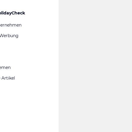
olidayCheck
ternehmen
 Werbung
hemen
 Artikel