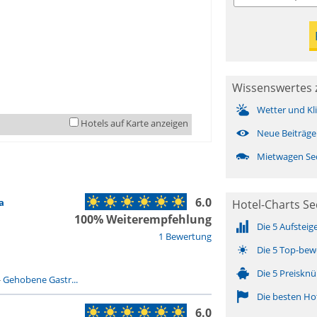
Wissenswertes 
Wetter und Kl
Hotels auf Karte anzeigen
Neue Beiträge
Mietwagen Se
6.0
a
Hotel-Charts S
100% Weiterempfehlung
Die 5 Aufsteig
1 Bewertung
Die 5 Top-bew
Die 5 Preisknü
-
Gehobene Gastr...
Die besten Ho
6.0