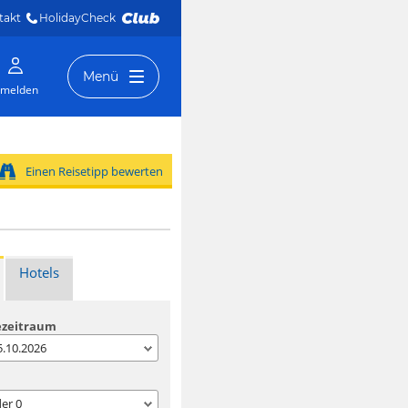
takt
HolidayCheck 
Menü
melden
Einen Reisetipp bewerten
Hotels
ezeitraum
05.10.2026
der
0