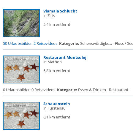
Viamala Schlucht
in Zillis
5,4 km entfernt
50 Urlaubsbilder
2 Reisevideos
Kategorie:
Sehenswürdigke... - Fluss / See /
Restaurant Muntsulej
in Mathon
5,8 km entfernt
0 Urlaubsbilder
0 Reisevideos
Kategorie:
Essen & Trinken - Restaurant
Schauenstein
in Fürstenau
6,1 km entfernt