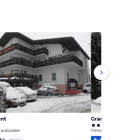
unt
Grand Hotel Surse
Graubünden
Flims, Kanton Graubünde
5
/
6
86
%
5,6
/
6