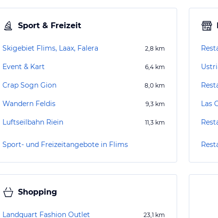
Sport & Freizeit
Skigebiet Flims, Laax, Falera
Rest
2,8
km
Event & Kart
Ustri
6,4
km
Crap Sogn Gion
Rest
8,0
km
Wandern Feldis
Las 
9,3
km
Luftseilbahn Riein
Rest
11,3
km
Sport- und Freizeitangebote in Flims
Rest
Shopping
Landquart Fashion Outlet
23,1
km