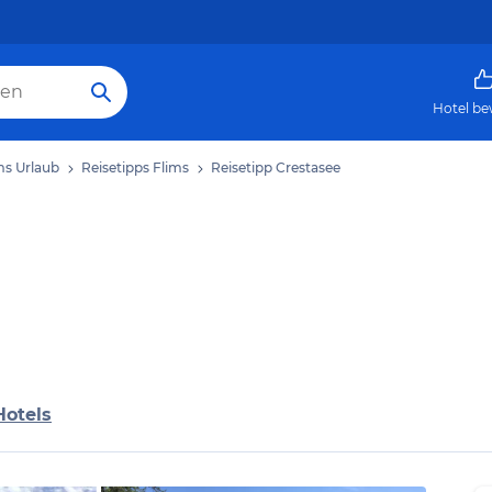
Hotel be
ms Urlaub
Reisetipps Flims
Reisetipp Crestasee
Hotels