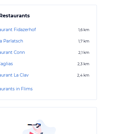
Restaurants
aurant Fidazerhof
1,6
km
a Parlatsch
1,7
km
aurant Conn
2,1
km
Caglias
2,3
km
aurant La Clav
2,4
km
aurants in Flims