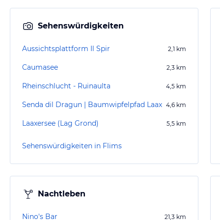
Sehenswürdigkeiten
Aussichtsplattform Il Spir
2,1
km
Caumasee
2,3
km
Rheinschlucht - Ruinaulta
4,5
km
Senda dil Dragun | Baumwipfelpfad Laax
4,6
km
Laaxersee (Lag Grond)
5,5
km
Sehenswürdigkeiten in Flims
Nachtleben
Nino's Bar
21,3
km