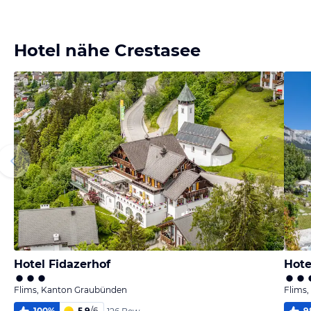
Bild melden
von Tino
Hotel nähe Crestasee
Hotel Fidazerhof
Hote
Flims, Kanton Graubünden
Flims
100
%
5,9
/
6
9