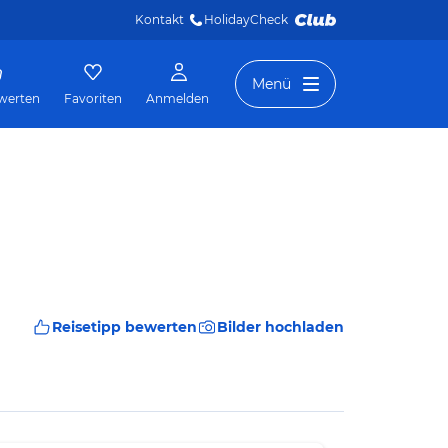
Kontakt
HolidayCheck 
Menü
werten
Favoriten
Anmelden
Reisetipp bewerten
Bilder hochladen