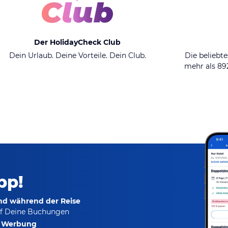
Der HolidayCheck Club
Dein Urlaub. Deine Vorteile. Dein Club.
Die beliebte
mehr als 8
pp!
und während der Reise
f Deine Buchungen
e Werbung