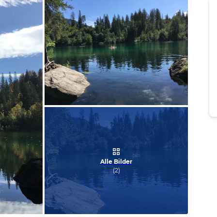
Bild melden
von Peter
Alle Bilder
(
2
)