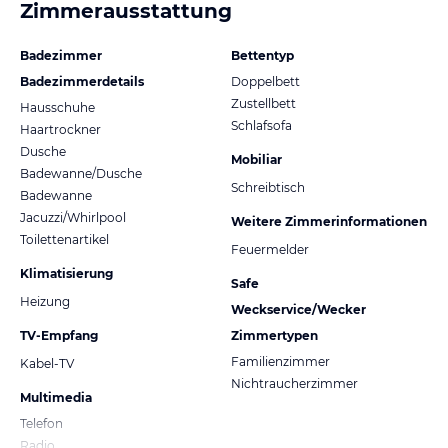
Zimmerausstattung
Badezimmer
Bettentyp
Badezimmerdetails
Doppelbett
Zustellbett
Hausschuhe
Schlafsofa
Haartrockner
Dusche
Mobiliar
Badewanne/Dusche
Schreibtisch
Badewanne
Jacuzzi/Whirlpool
Weitere Zimmerinformationen
Toilettenartikel
Feuermelder
Klimatisierung
Safe
Heizung
Weckservice/Wecker
TV-Empfang
Zimmertypen
Familienzimmer
Kabel-TV
Nichtraucherzimmer
Multimedia
Telefon
Radio