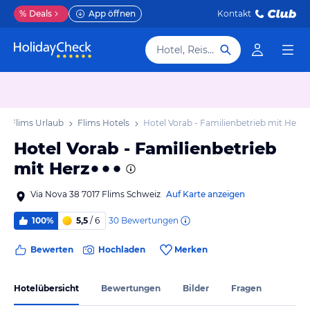
%
Deals
App öffnen
Kontakt
Hotel, Reiseziel
Flims Urlaub
Flims Hotels
Hotel Vorab - Familienbetrieb mit Herz
Hotel Vorab - Familienbetrieb
mit Herz
Via Nova 38 7017 Flims Schweiz
Auf Karte anzeigen
30
Bewertungen
100%
5,5
/ 6
Bewerten
Hochladen
Merken
Hotelübersicht
Bewertungen
Bilder
Fragen