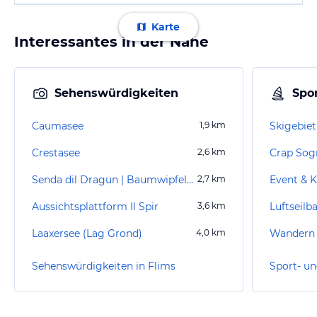
Karte
Interessantes in der Nähe
Sehenswürdigkeiten
Spor
Caumasee
1,9
km
Skigebiet
Crestasee
2,6
km
Crap Sog
Senda dil Dragun | Baumwipfelpfad Laax
2,7
km
Event & K
Aussichtsplattform Il Spir
3,6
km
Luftseilb
Laaxersee (Lag Grond)
4,0
km
Wandern 
Sehenswürdigkeiten in Flims
Sport- un