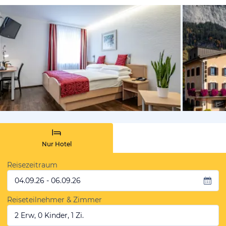
vom Hotelie
Nur Hotel
Reisezeitraum
04.09.26 - 06.09.26
Reiseteilnehmer & Zimmer
2 Erw, 0 Kinder, 1 Zi.