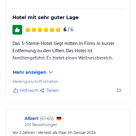
Für unsere Hotelgäste ist das WLAN im ganzen Haus kostenlos
Hotel mit sehr guter Lage
Hinweis:
Allgemeine und unverbindliche
Hoteliers-/Veranstalter-/Kataloginformationen. Alle Angaben
6
/ 6
ohne Gewähr und ohne Prüfung durch HolidayCheck. Bitte
lies vor der Buchung die verbindlichen
Angebotsdetails
des
jeweiligen Veranstalters.
Das 3-Sterne-Hotel liegt mitten in Flims in kurzer
Entfernung zu den Liften. Das Hotel ist
familiengeführt. Es bietet einen Wellnessbereich.
Mehr anzeigen
Meilengutschrift erhalten
Hilfreich
Teilen
Albert
(
61-65
)
205
Bewertungen
Vor 2 Jahren • Verreist als Paar im Januar 2024