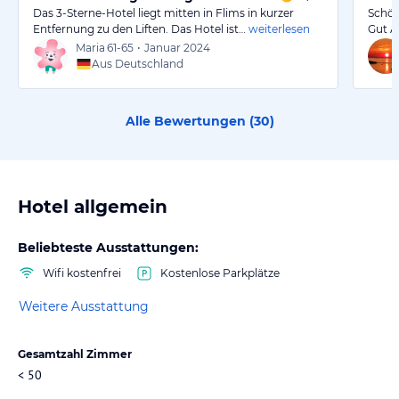
Das 3-Sterne-Hotel liegt mitten in Flims in kurzer
Schön
Entfernung zu den Liften. Das Hotel ist…
weiterlesen
Gut A
Maria
61-65
•
Januar 2024
Aus Deutschland
Alle Bewertungen (
30
)
Hotel allgemein
Beliebteste Ausstattungen:
Wifi kostenfrei
Kostenlose Parkplätze
Weitere Ausstattung
Gesamtzahl Zimmer
< 50