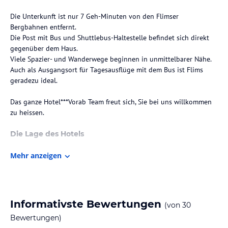
Die Unterkunft ist nur 7 Geh-Minuten von den Flimser
Bergbahnen entfernt.
Die Post mit Bus und Shuttlebus-Haltestelle befindet sich direkt
gegenüber dem Haus.
Viele Spazier- und Wanderwege beginnen in unmittelbarer Nähe.
Auch als Ausgangsort für Tagesausflüge mit dem Bus ist Flims
geradezu ideal.
Das ganze Hotel***Vorab Team freut sich, Sie bei uns willkommen
zu heissen.
Die Lage des Hotels
Die Unterkunft ist nur 7 Geh-Minuten von den Flimser
Mehr anzeigen
Bergbahnen entfernt.
Die Post mit Bus und Shuttlebus-Haltestelle befindet sich direkt
gegenüber dem Haus.
Viele Spazier- und Wanderwege beginnen in unmittelbarer Nähe.
Auch als Ausgangsort für Tagesausflüge mit dem Bus ist Flims
Informativste Bewertungen
(von
30
geradezu ideal.
Bewertungen)