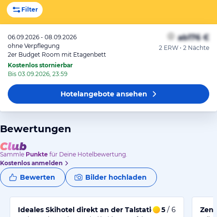
Filter
ab
176 €
06.09.2026 - 08.09.2026
ohne Verpflegung
2 ERW • 2 Nächte
2er Budget Room mit Etagenbett
Kostenlos stornierbar
Bis 03.09.2026, 23:59
Hotelangebote
ansehen
Bewertungen
Sammle
Punkte
für Deine Hotelbewertung.
Kostenlos anmelden
Bewerten
Bilder hochladen
Ideales Skihotel direkt an der Talstation
5
/ 6
Zent