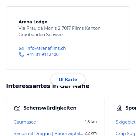
Arena Lodge
Via Prau da Monis 2 7017 Flims Kanton
Graubünden Schweiz
info@arenaflims.ch
+41 81 9112400
Karte
Interessantes in der Nähe
Sehenswürdigkeiten
Spor
Caumasee
1,8
km
Skigebiet
Senda dil Dragun | Baumwipfelpfad Laax
2,2
km
Crap Sog