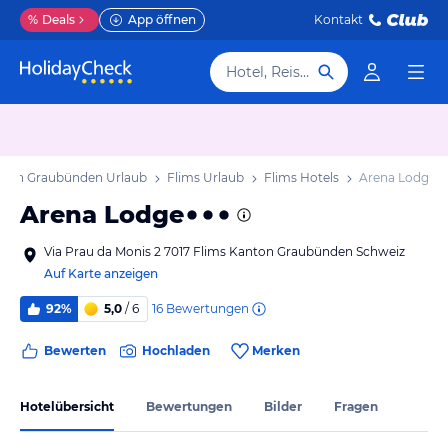
%
Deals
App öffnen
Kontakt
Hotel, Reiseziel
ton Graubünden Urlaub
Flims Urlaub
Flims Hotels
Arena Lodge
Arena Lodge
Via Prau da Monis 2 7017 Flims Kanton Graubünden Schweiz
Auf Karte anzeigen
16
Bewertungen
92%
5,0
/ 6
Bewerten
Hochladen
Merken
Hotelübersicht
Bewertungen
Bilder
Fragen