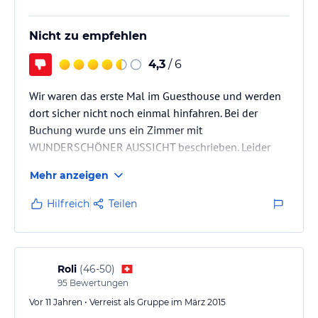
Nicht zu empfehlen
4,3
/ 6
Wir waren das erste Mal im Guesthouse und werden
dort sicher nicht noch einmal hinfahren. Bei der
Buchung wurde uns ein Zimmer mit
WUNDERSCHÖNER AUSSICHT beschrieben. Leider
hatte es aber Blick auf Strasse und das
Mehr anzeigen
gegenüberliegende ARENA Hotel.
Den Schlüssel haben wir beim late check in
Hilfreich
Teilen
abgeholt...in einer völlig verqualmten Bar... für
Nichtraucher sehr unangenehm, zumal man durch die
laute Musik kaum sein eigenes Wort verstand.
Das Bett war eine absolute Katastrophe...habe noch
Roli
(
46-50
)
nie so schlecht…
95
Bewertungen
Vor 11 Jahren • Verreist als Gruppe im März 2015