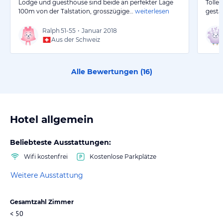
Lodge und guesthouse sind beide an perfekter Lage
Tolle
100m von der Talstation, grosszügige…
weiterlesen
gesta
Ralph
51-55
•
Januar 2018
Aus der Schweiz
Alle Bewertungen (
16
)
Hotel allgemein
Beliebteste Ausstattungen:
Wifi kostenfrei
Kostenlose Parkplätze
Weitere Ausstattung
Gesamtzahl Zimmer
< 50