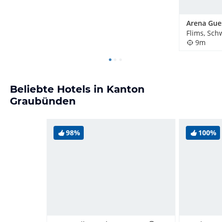
Arena Gue
Flims, Sch
9m
Beliebte Hotels in Kanton
Graubünden
98%
100%