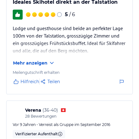
Ideales Skihotel direkt an der Talstation
verbindlichen
Angebotsdetails
des jeweiligen Veranstalters.
5
/ 6
Lodge und guesthouse sind beide an perfekter Lage
100m von der Talstation, grosszügige Zimmer und
ein grosszügiges Frühstücksbuffet. Ideal für Skifahrer
und alle, die auf den Berg möchten.
Mehr anzeigen
Meilengutschrift erhalten
Hilfreich
Teilen
Verena
(
36-40
)
28
Bewertungen
Vor 9 Jahren • Verreist als Gruppe im September 2016
Verifizierter Aufenthalt