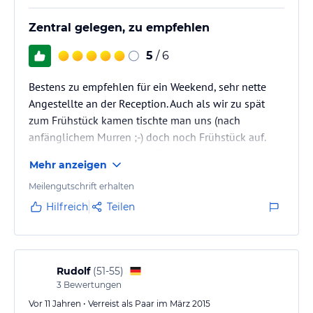
Zentral gelegen, zu empfehlen
5
/ 6
Bestens zu empfehlen für ein Weekend, sehr nette
Angestellte an der Reception. Auch als wir zu spät
zum Frühstück kamen tischte man uns (nach
anfänglichem Murren ;-) doch noch Frühstück auf.
Sehr zentral gelegen ! Die Zimmer sind nicht super
Mehr anzeigen
neu, aber sauber und geräumig. Disco und Bar im
Haus.
Meilengutschrift erhalten
Hilfreich
Teilen
Rudolf
(
51-55
)
3
Bewertungen
Vor 11 Jahren • Verreist als Paar im März 2015