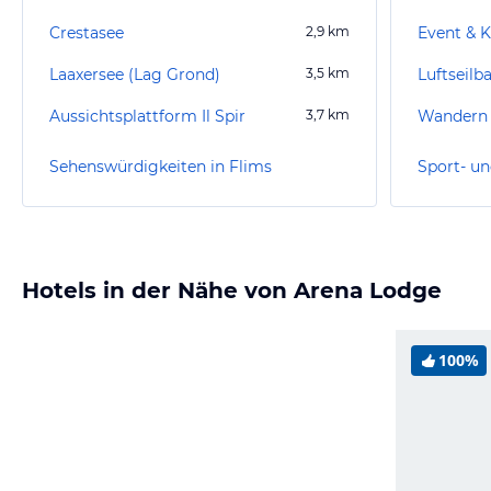
Crestasee
2,9
km
Event & K
Laaxersee (Lag Grond)
3,5
km
Luftseilb
Aussichtsplattform Il Spir
3,7
km
Wandern 
Sehenswürdigkeiten in Flims
Sport- un
Hotels in der Nähe von Arena Lodge
100%