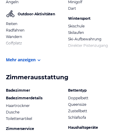
Angeln
Minigolf
Dart
Outdoor-Aktivitäten
Wintersport
Reiten
Skischule
Radfahren
Skilaufen
Wandern
Ski-Aufbewahrung
Golfplatz
Direkter Pistenzugang
Mehr anzeigen
Zimmerausstattung
Badezimmer
Bettentyp
Badezimmerdetails
Doppelbett
Queensize
Haartrockner
Zustellbett
Dusche
Schlafsofa
Toilettenartikel
Haushaltsgeräte
Zimmerservice