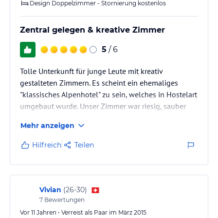
Design Doppelzimmer - Stornierung kostenlos
Zentral gelegen & kreative Zimmer
5
/ 6
Tolle Unterkunft für junge Leute mit kreativ
gestalteten Zimmern. Es scheint ein ehemaliges
"klassisches Alpenhotel" zu sein, welches in Hostelart
umgebaut wurde. Unser Zimmer war riesig, sauber
und mit Liebe zum Detail gestaltet. Das Bad erscheint
Mehr anzeigen
mir aus den 70er/80ern zu sein, aber dennoch sauber.
Direkt im Ort, schräg ggü startet die Bergbahn und
Hilfreich
Teilen
man kann von der Bar direkt ins Bett fallen. Sowohl
für ein Ski-als auch für ein Wanderwochenende
perfekt.
Direkt vor der Tür ist allerdings eine riesige Baustelle.
Vivian
(
26-30
)
…
7
Bewertungen
Vor 11 Jahren • Verreist als Paar im März 2015