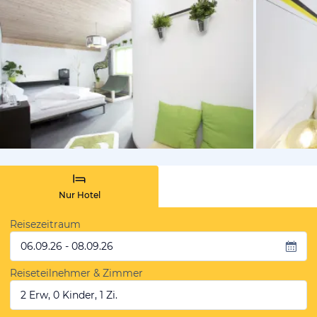
vom Hotelie
Nur Hotel
Reisezeitraum
06.09.26 - 08.09.26
Reiseteilnehmer & Zimmer
2 Erw, 0 Kinder, 1 Zi.