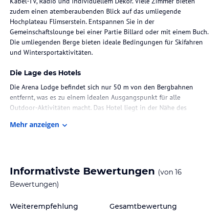
Kabel-TV, Radio und individuellem Dekor. Viele Zimmer bieten
zudem einen atemberaubenden Blick auf das umliegende
Hochplateau Flimserstein. Entspannen Sie in der
Gemeinschaftslounge bei einer Partie Billard oder mit einem Buch.
Die umliegenden Berge bieten ideale Bedingungen für Skifahren
und Wintersportaktivitäten.
Die Lage des Hotels
Die Arena Lodge befindet sich nur 50 m von den Bergbahnen
entfernt, was es zu einem idealen Ausgangspunkt für alle
Outdoor-Aktivitäten macht. Das Hotel liegt in der Nähe des
Hochplateaus Flimserstein und bietet somit einen
Mehr anzeigen
atemberaubenden Blick auf die umliegenden Berge. In der
Umgebung gibt es zahlreiche Möglichkeiten zum Skifahren und
für Wintersportaktivitäten.
Zimmer / Unterbringung im Hotel
Informativste Bewertungen
(von
16
Die Zimmer in der Arena Lodge sind geschmackvoll eingerichtet
Bewertungen)
und bieten den Gästen allen Komfort, den sie für einen
angenehmen Aufenthalt benötigen. Jedes Zimmer verfügt über
Weiterempfehlung
Gesamtbewertung
Kabel-TV, ein Radio und ein individuelles Dekor, das auf ein