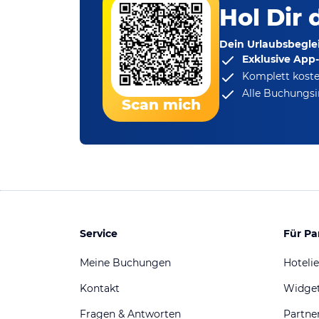
Hol Dir 
Dein Urlaubsbeglei
Exklusive App
Komplett koste
Alle Buchungsi
Scan mich
Service
Für Pa
Meine Buchungen
Hotelie
Kontakt
Widge
Fragen & Antworten
Partn