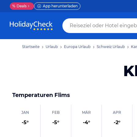
%
Deals
App herunterladen
Startseite
Urlaub
Europa Urlaub
Schweiz Urlaub
Ka
K
Temperaturen
Flims
JAN
FEB
MÄR
APR
-5
°
-5
°
-4
°
-2
°