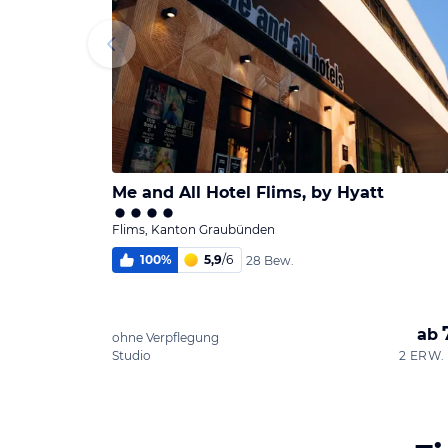
Me and All Hotel Flims, by Hyatt
Flims, Kanton Graubünden
100
%
5,9
/
6
28 Bew.
ab
ohne Verpflegung
Studio
2 ERW. 