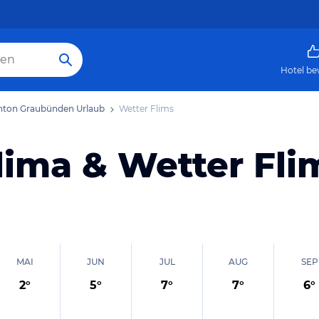
Hotel be
nton Graubünden Urlaub
Wetter Flims
lima & Wetter Fli
MAI
JUN
JUL
AUG
SEP
2
°
5
°
7
°
7
°
6
°