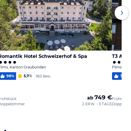
Romantik Hotel Schweizerhof & Spa
T3 Alpe
Flims, Kanton Graubünden
Flims, Ka
98
%
5,7
/
6
75
%
963 Bew.
749 €
ab
Frühstück
Frühstück
Doppelzimmer
2 ERW. • 3 TAGE
Doppelzi