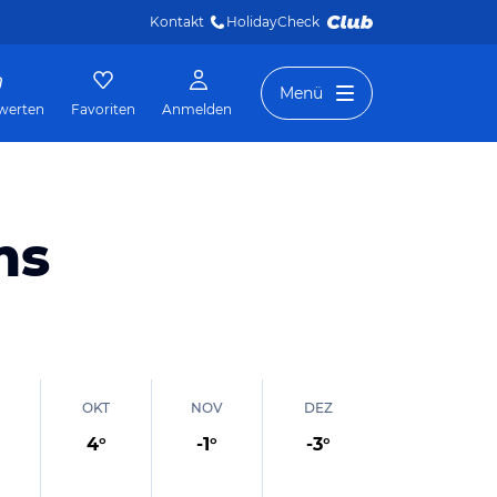
Kontakt
HolidayCheck 
Menü
werten
Favoriten
Anmelden
ms
OKT
NOV
DEZ
4
°
-1
°
-3
°