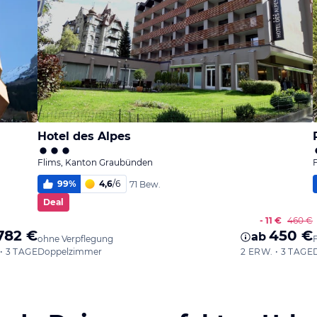
Hotel des Alpes
Flims, Kanton Graubünden
99
%
4,6
/
6
71 Bew.
Deal
- 11 €
460 €
782 €
450 €
ab
ohne Verpflegung
• 3 TAGE
Doppelzimmer
2 ERW. • 3 TAGE