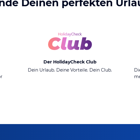
inde Deinen perfekten Urla
Der HolidayCheck Club
n
Dein Urlaub. Deine Vorteile. Dein Club.
Di
or
me