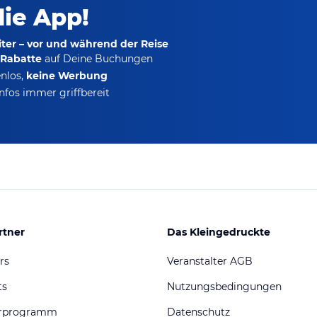
die App!
ter – vor und während der Reise
-Rabatte
auf Deine Buchungen
nlos,
keine Werbung
nfos immer griffbereit
rtner
Das Kleingedruckte
rs
Veranstalter AGB
ts
Nutzungsbedingungen
erprogramm
Datenschutz