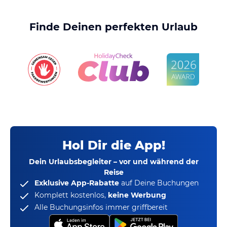
Finde Deinen perfekten Urlaub
Hol Dir die App!
Dein Urlaubsbegleiter – vor und während der
Reise
Exklusive App-Rabatte
auf Deine Buchungen
Komplett kostenlos,
keine Werbung
Alle Buchungsinfos immer griffbereit