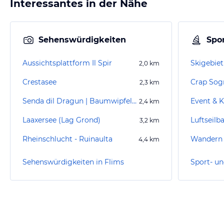
Interessantes in der Nähe
Sehenswürdigkeiten
Spor
Aussichtsplattform Il Spir
Skigebiet
2,0
km
Crestasee
Crap Sog
2,3
km
Senda dil Dragun | Baumwipfelpfad Laax
Event & K
2,4
km
Laaxersee (Lag Grond)
Luftseilb
3,2
km
Rheinschlucht - Ruinaulta
Wandern 
4,4
km
Sehenswürdigkeiten in Flims
Sport- un