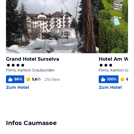
Grand Hotel Surselva
Hotel Am Wal
Flims, Kanton Graubünden
Flims, Kanton Gra
86
%
5,6
/
6
100
%
6
/
6
250 Bew.
Zum Hotel
Zum Hotel
Infos Caumasee