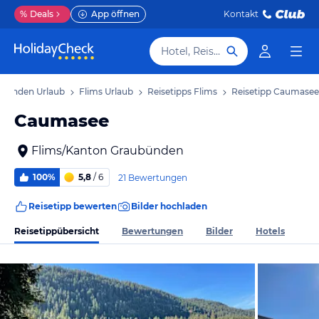
%
Deals
App öffnen
Kontakt
Hotel, Reiseziel
ubünden Urlaub
Flims Urlaub
Reisetipps Flims
Reisetipp Caumasee
Caumasee
Flims/Kanton Graubünden
100%
5,8
/ 6
21 Bewertungen
Reisetipp bewerten
Bilder hochladen
Reisetippübersicht
Bewertungen
Bilder
Hotels