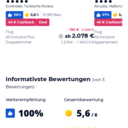
Evrenseki, Türkische Riviera
Alcudia, Mallorca
96
%
5,6
/
6
97
%
5,4
/
6
10.995 Bew.
40 € Cashback
Deal
40 € Cashback
- 190 €
2.268 €
Flug
Flug
2.078 €
ab
All Inclusive Plus
All Inclusive
Doppelzimmer
2 ERW. • 1 WOCHE
Appartement
Informativste Bewertungen
(von
3
Bewertungen)
Weiterempfehlung
Gesamtbewertung
100
%
5,6
/ 6