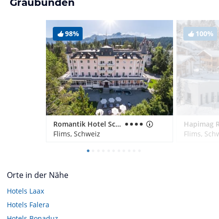
Graubünden
98%
100%
Romantik Hotel Schweizerhof & Spa
Flims, Schweiz
Flims, Sch
Orte in der Nähe
Hotels
Laax
Hotels
Falera
Hotels
Bonaduz