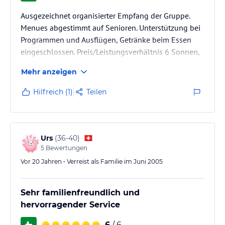
Ausgezeichnet organisierter Empfang der Gruppe.
Menues abgestimmt auf Senioren. Unterstützung bei
Programmen und Ausflügen, Getränke beim Essen
eingeschlossen. Preis/Leistungsverhältnis 6 Sonnen,
starkes Team im ganzen Hotel, grosser Gruppenraum,
Mehr anzeigen
sehr gutes Essen
Hilfreich (1)
Teilen
Preis/Leistungsverhältnis=top. Wetter in Flims ist eher
vom Tessinerwetter geprägt. Schöne Ausflüge (Bargis,
Valera, 4 Seen Wanderung) Wanderwege sehr gut
dokumentiert und bezeichnet. Shuttel-Bus gratis für
Urs
(
36-40
)
Personen mit Gästekarte (macht Ort, Hotel…
5
Bewertungen
Vor 20 Jahren • Verreist als Familie im Juni 2005
Sehr familienfreundlich und
hervorragender Service
6
/ 6