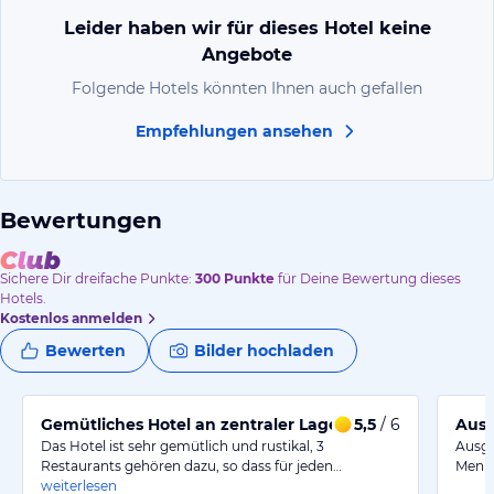
Leider haben wir für dieses Hotel keine
Angebote
Folgende Hotels könnten Ihnen auch gefallen
Empfehlungen ansehen
Bewertungen
Sichere Dir
dreifache
Punkte:
300
Punkte
für Deine Bewertung dieses
Hotels.
Kostenlos anmelden
Bewerten
Bilder hochladen
Gemütliches Hotel an zentraler Lage
5,5
/ 6
Ausg
Das Hotel ist sehr gemütlich und rustikal, 3
Ausge
Restaurants gehören dazu, so dass für jeden…
Menue
weiterlesen