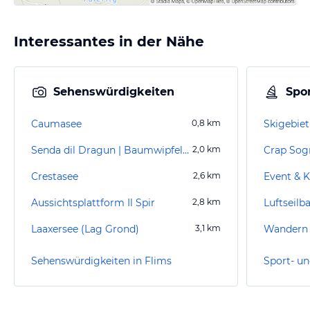
Interessantes in der Nähe
Sehenswürdigkeiten
Spor
Caumasee
0,8
km
Skigebiet
Senda dil Dragun | Baumwipfelpfad Laax
2,0
km
Crap Sog
Crestasee
2,6
km
Event & K
Aussichtsplattform Il Spir
2,8
km
Luftseilb
Laaxersee (Lag Grond)
3,1
km
Wandern 
Sehenswürdigkeiten in Flims
Sport- un