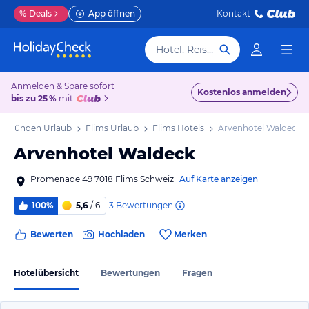
%
Deals
App öffnen
Kontakt
Hotel, Reiseziel
Anmelden & Spare sofort
Kostenlos anmelden
bis zu 25 %
mit
aubünden Urlaub
Flims Urlaub
Flims Hotels
Arvenhotel Waldeck
Arvenhotel Waldeck
Promenade 49 7018 Flims Schweiz
Auf Karte anzeigen
3
Bewertungen
100%
5,6
/ 6
Bewerten
Hochladen
Merken
Hotelübersicht
Bewertungen
Fragen