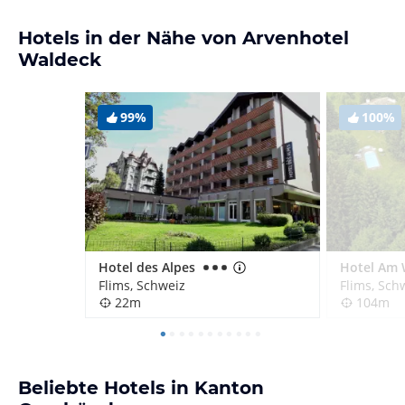
Hotels in der Nähe von Arvenhotel
Waldeck
99%
100%
Hotel des Alpes
Hotel Am 
Flims, Schweiz
Flims, Sch
22m
104m
Beliebte Hotels in Kanton