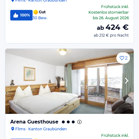
Flims · Kanton Graubünden
Frühstück
inkl.
Gut
Kostenlos stornierbar
100%
30
Bew.
bis
26. August 2026
424
€
ab
ab
212 €
pro Nacht
2
Arena Guesthouse
Flims · Kanton Graubünden
Frühstück
inkl.