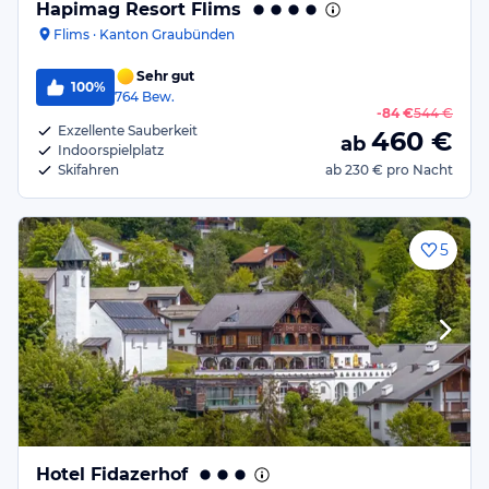
Hapimag Resort Flims
Flims · Kanton Graubünden
Sehr gut
100%
764
Bew.
-
84 €
544 €
Exzellente Sauberkeit
460
€
ab
Indoorspielplatz
Skifahren
ab
230 €
pro Nacht
5
Hotel Fidazerhof