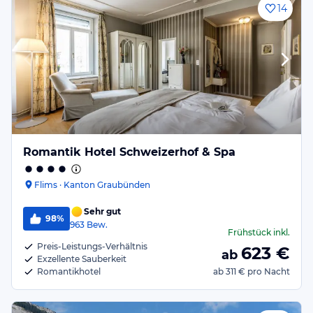
14
Romantik Hotel Schweizerhof & Spa
Flims · Kanton Graubünden
Sehr gut
98%
963
Bew.
Frühstück
inkl.
Preis-Leistungs-Verhältnis
623
€
ab
Exzellente Sauberkeit
Romantikhotel
ab
311 €
pro Nacht