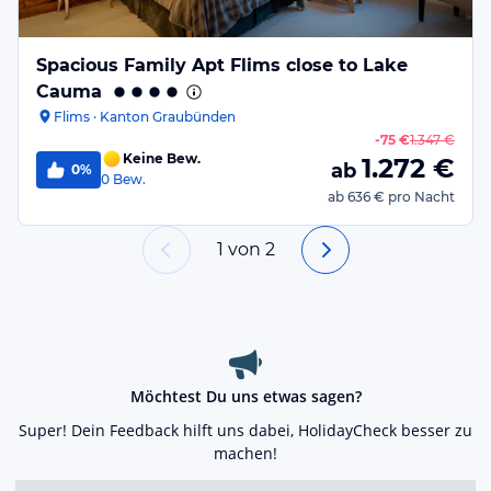
Spacious Family Apt Flims close to Lake
Cauma
Flims · Kanton Graubünden
-
75 €
1.347 €
Keine Bew.
1.272
€
ab
0%
0
Bew.
ab
636 €
pro Nacht
1
von
2
Möchtest Du uns etwas sagen?
Super! Dein Feedback hilft uns dabei, HolidayCheck besser zu
machen!