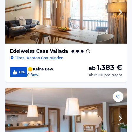
Edelweiss Casa Vallada
Flims · Kanton Graubünden
1.383
€
ab
Keine Bew.
0%
0
Bew.
ab
691 €
pro Nacht