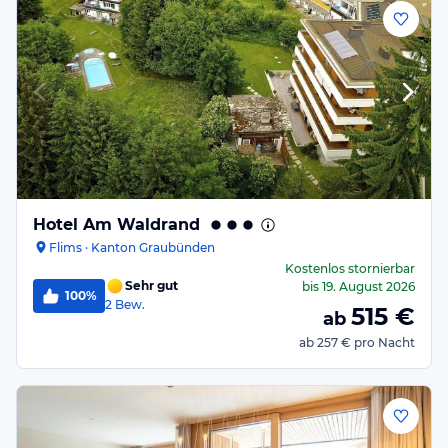
Hotel Am Waldrand
Flims · Kanton Graubünden
Kostenlos stornierbar
Sehr gut
bis
19. August 2026
100%
2
Bew.
515
€
ab
ab
257 €
pro Nacht