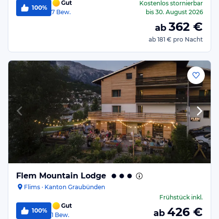
Gut
Kostenlos stornierbar
100%
7
Bew.
bis
30. August 2026
362
€
ab
ab
181 €
pro Nacht
Flem Mountain Lodge
Flims · Kanton Graubünden
Frühstück
inkl.
Gut
426
€
100%
ab
1
Bew.