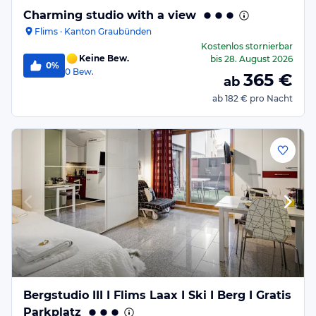
Charming studio with a view
Flims · Kanton Graubünden
Kostenlos stornierbar
Keine Bew.
bis
28. August 2026
0%
0
Bew.
365
€
ab
ab
182 €
pro Nacht
Bergstudio III I Flims Laax I Ski I Berg I Gratis
Parkplatz