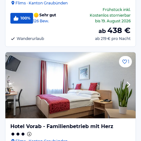
Flims · Kanton Graubünden
Frühstück
inkl.
Sehr gut
Kostenlos stornierbar
100%
126
Bew.
bis
19. August 2026
438
€
ab
Wanderurlaub
ab
219 €
pro Nacht
1
Hotel Vorab - Familienbetrieb mit Herz