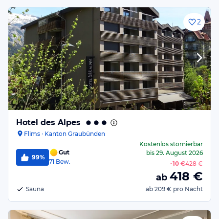
2
Hotel des Alpes
Flims · Kanton Graubünden
Kostenlos stornierbar
Gut
bis
29. August 2026
99%
71
Bew.
-
10 €
428 €
418
€
ab
Sauna
ab
209 €
pro Nacht