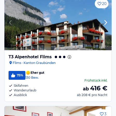
20
T3 Alpenhotel Flims
Flims · Kanton Graubünden
Eher gut
75%
130
Bew.
Frühstück
inkl.
Skifahren
416
€
ab
Wanderurlaub
Ausblick
ab
208 €
pro Nacht
3