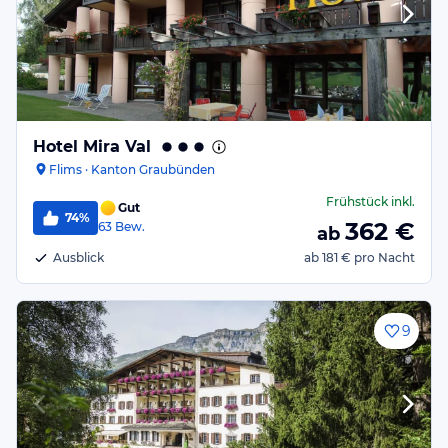
Hotel Mira Val
Flims · Kanton Graubünden
Frühstück
inkl.
Gut
74%
362
€
63
Bew.
ab
Ausblick
ab
181 €
pro Nacht
9