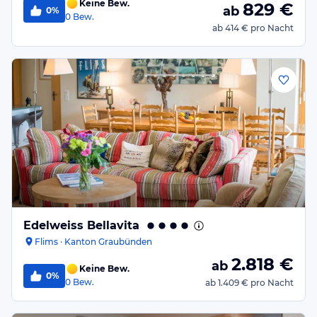
Keine Bew.
829
€
ab
0%
0
Bew.
ab
414 €
pro Nacht
Edelweiss Bellavita
Flims · Kanton Graubünden
2.818
€
ab
Keine Bew.
0%
0
Bew.
ab
1.409 €
pro Nacht