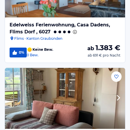
Edelweiss Ferienwohnung, Casa Dadens,
Flims Dorf , 6027
Flims · Kanton Graubünden
1.383
€
ab
Keine Bew.
0%
0
Bew.
ab
691 €
pro Nacht