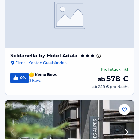
Soldanella by Hotel Adula
Flims · Kanton Graubünden
Frühstück
inkl.
Keine Bew.
578
€
0%
ab
0
Bew.
ab
289 €
pro Nacht