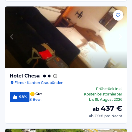
Hotel Chesa
Flims · Kanton Graubünden
Frühstück
inkl.
Gut
Kostenlos stornierbar
98%
8
Bew.
bis
19. August 2026
437
€
ab
ab
219 €
pro Nacht