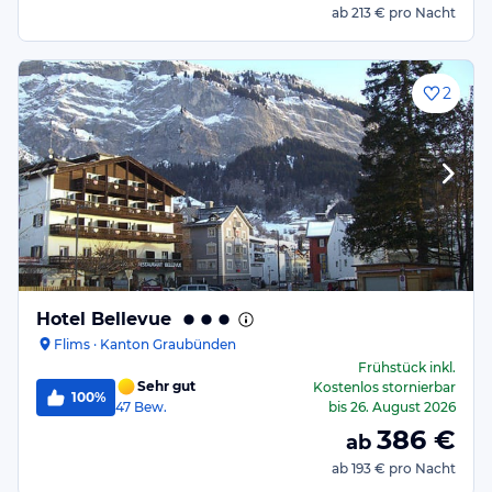
ab
213 €
pro Nacht
2
Hotel Bellevue
Flims · Kanton Graubünden
Frühstück
inkl.
Sehr gut
Kostenlos stornierbar
100%
47
Bew.
bis
26. August 2026
386
€
ab
ab
193 €
pro Nacht