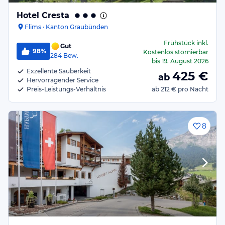
Hotel Cresta
Flims · Kanton Graubünden
Frühstück
inkl.
Gut
98%
Kostenlos stornierbar
284
Bew.
bis
19. August 2026
Exzellente Sauberkeit
425
€
ab
Hervorragender Service
Preis-Leistungs-Verhältnis
ab
212 €
pro Nacht
8