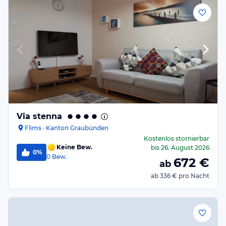
Via stenna
Flims · Kanton Graubünden
Kostenlos stornierbar
Keine Bew.
bis
26. August 2026
0%
0
Bew.
672
€
ab
ab
336 €
pro Nacht