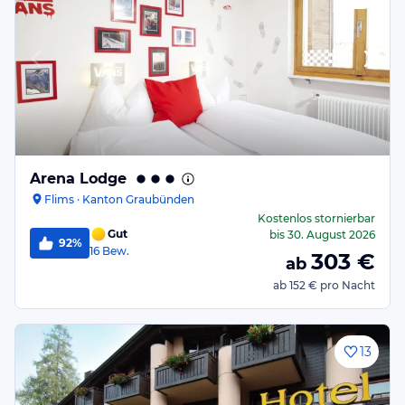
Arena Lodge
Flims · Kanton Graubünden
Kostenlos stornierbar
Gut
bis
30. August 2026
92%
16
Bew.
303
€
ab
ab
152 €
pro Nacht
13