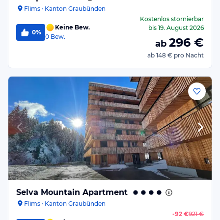
Flims · Kanton Graubünden
Kostenlos stornierbar
Keine Bew.
bis
19. August 2026
0%
0
Bew.
296
€
ab
ab
148 €
pro Nacht
Selva Mountain Apartment
Flims · Kanton Graubünden
-
92 €
921 €