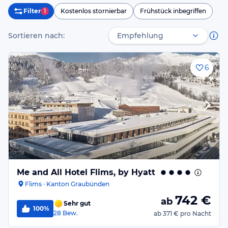
Filter
1
Kostenlos stornierbar
Frühstück inbegriffen
Sortieren nach:
6
Me and All Hotel Flims, by Hyatt
Flims · Kanton Graubünden
742
€
ab
Sehr gut
100%
28
Bew.
ab
371 €
pro Nacht