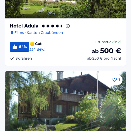
Hotel Adula
Flims · Kanton Graubünden
Frühstück
inkl.
Gut
84%
500
€
334
Bew.
ab
Skifahren
ab
250 €
pro Nacht
9