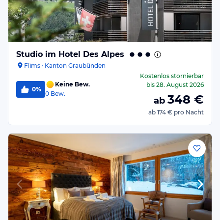
Studio im Hotel Des Alpes
Flims · Kanton Graubünden
Kostenlos stornierbar
Keine Bew.
bis
28. August 2026
0%
0
Bew.
348
€
ab
ab
174 €
pro Nacht