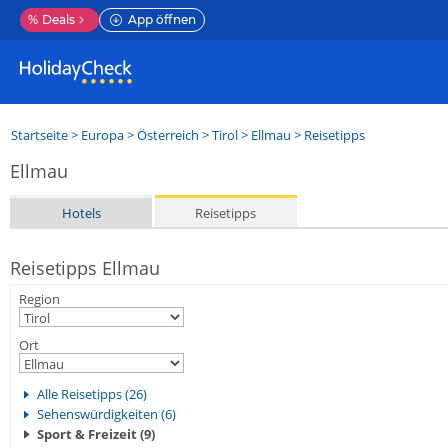
%
Deals
App öffnen
Startseite
>
Europa
>
Österreich
>
Tirol
>
Ellmau
> Reisetipps
Ellmau
Hotels
Reisetipps
Reisetipps Ellmau
Region
Ort
Alle Reisetipps (26)
Sehenswürdigkeiten (6)
Sport & Freizeit (9)