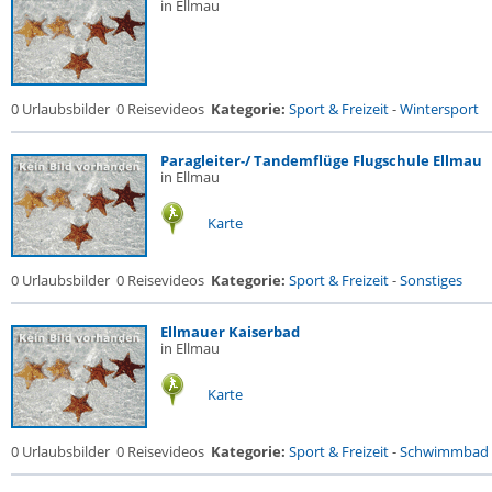
in Ellmau
0 Urlaubsbilder
0 Reisevideos
Kategorie:
Sport & Freizeit
-
Wintersport
Paragleiter-/ Tandemflüge Flugschule Ellmau
in Ellmau
Karte
0 Urlaubsbilder
0 Reisevideos
Kategorie:
Sport & Freizeit
-
Sonstiges
Ellmauer Kaiserbad
in Ellmau
Karte
0 Urlaubsbilder
0 Reisevideos
Kategorie:
Sport & Freizeit
-
Schwimmbad