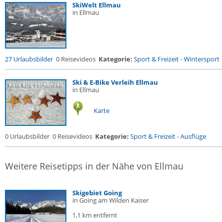
SkiWelt Ellmau
in Ellmau
27 Urlaubsbilder
0 Reisevideos
Kategorie:
Sport & Freizeit
-
Wintersport
Ski & E-Bike Verleih Ellmau
in Ellmau
Karte
0 Urlaubsbilder
0 Reisevideos
Kategorie:
Sport & Freizeit
-
Ausflüge
Weitere Reisetipps in der Nähe von Ellmau
Skigebiet Going
in Going am Wilden Kaiser
1,1 km entfernt