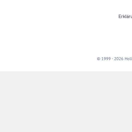
Erklär
© 1999 - 2026 Holi