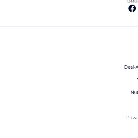
Besuc
Deal-
Nu
Priva