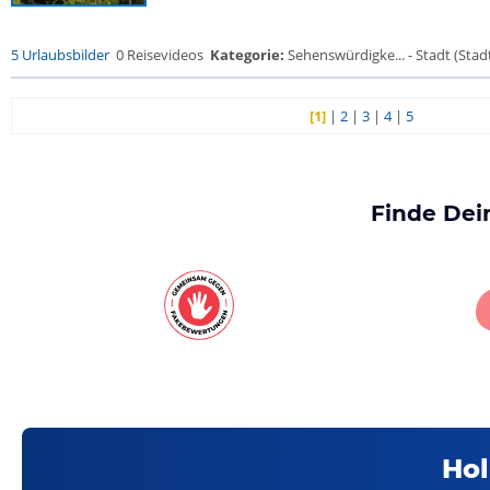
5 Urlaubsbilder
0 Reisevideos
Kategorie:
Sehenswürdigke... - Stadt (Stadt
[1]
|
2
|
3
|
4
|
5
Finde Dei
Hol