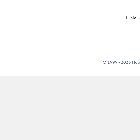
Erklär
© 1999 - 2026 Holi